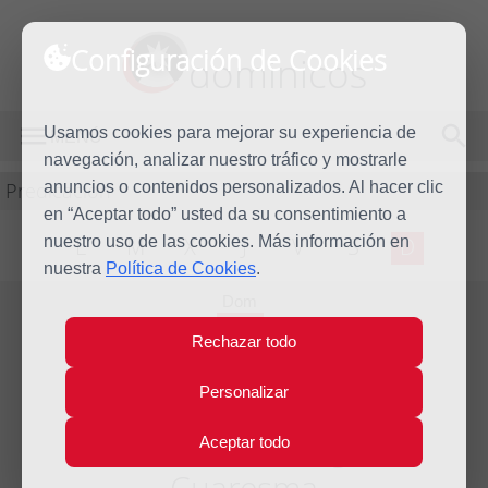
Configuración de Cookies
dominicos
Usamos cookies para mejorar su experiencia de
MENÚ
navegación, analizar nuestro tráfico y mostrarle
Predicación
anuncios o contenidos personalizados. Al hacer clic
en “Aceptar todo” usted da su consentimiento a
nuestro uso de las cookies. Más información en
L
M
X
J
V
S
D
nuestra
Política de Cookies
.
Dom
12
Rechazar todo
Mar
2023
Personalizar
Homilía III Domingo de
Aceptar todo