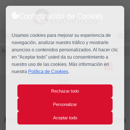
Configuración de Cookies
dominicos
Usamos cookies para mejorar su experiencia de
MENÚ
navegación, analizar nuestro tráfico y mostrarle
Predicación
anuncios o contenidos personalizados. Al hacer clic
en “Aceptar todo” usted da su consentimiento a
nuestro uso de las cookies. Más información en
L
M
X
J
V
S
D
nuestra
Política de Cookies
.
Dom
12
Rechazar todo
Feb
2012
Personalizar
Homilía VI Domingo del tiempo
Aceptar todo