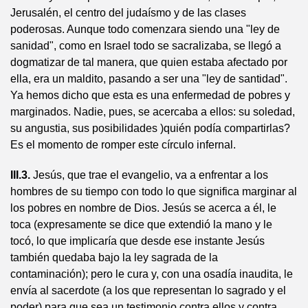
Jerusalén, el centro del judaísmo y de las clases
poderosas. Aunque todo comenzara siendo una "ley de
sanidad", como en Israel todo se sacralizaba, se llegó a
dogmatizar de tal manera, que quien estaba afectado por
ella, era un maldito, pasando a ser una "ley de santidad".
Ya hemos dicho que esta es una enfermedad de pobres y
marginados. Nadie, pues, se acercaba a ellos: su soledad,
su angustia, sus posibilidades )quién podía compartirlas?
Es el momento de romper este círculo infernal.
III.3.
Jesús, que trae el evangelio, va a enfrentar a los
hombres de su tiempo con todo lo que significa marginar al
los pobres en nombre de Dios. Jesús se acerca a él, le
toca (expresamente se dice que extendió la mano y le
tocó, lo que implicaría que desde ese instante Jesús
también quedaba bajo la ley sagrada de la
contaminación); pero le cura y, con una osadía inaudita, le
envía al sacerdote (a los que representan lo sagrado y el
poder) para que sea un testimonio contra ellos y contra