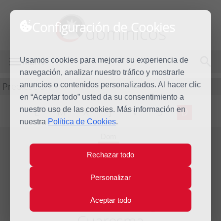
Configuración de Cookies
dominicos
Usamos cookies para mejorar su experiencia de
MENÚ
navegación, analizar nuestro tráfico y mostrarle
Predicación
anuncios o contenidos personalizados. Al hacer clic
en “Aceptar todo” usted da su consentimiento a
nuestro uso de las cookies. Más información en
L
M
X
J
V
S
D
nuestra
Política de Cookies
.
Dom
11
Rechazar todo
Mar
2018
Personalizar
Homilía IV Domingo de
Aceptar todo