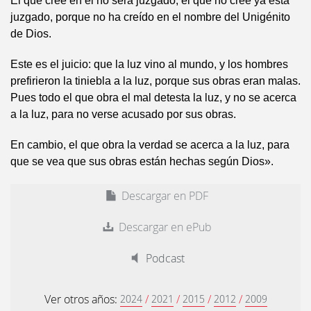
El que cree en él no será juzgado; el que no cree ya está
juzgado, porque no ha creído en el nombre del Unigénito
de Dios.
Este es el juicio: que la luz vino al mundo, y los hombres
prefirieron la tiniebla a la luz, porque sus obras eran malas.
Pues todo el que obra el mal detesta la luz, y no se acerca
a la luz, para no verse acusado por sus obras.
En cambio, el que obra la verdad se acerca a la luz, para
que se vea que sus obras están hechas según Dios».
Descargar en PDF
Descargar en ePub
Podcast
Ver otros años:
/
/
/
/
2024
2021
2015
2012
2009