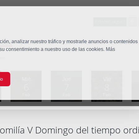
Entorno seguro
tudio
ón, analizar nuestro tráfico y mostrarle anuncios o contenidos
Quiénes somos
Misión
Vocaciones
Familia Dom
 su consentimiento a nuestro uso de las cookies. Más
rio
Mié
Jue
Vie
do
6
7
8
Feb
Feb
Feb
omilía V Domingo del tiempo ord