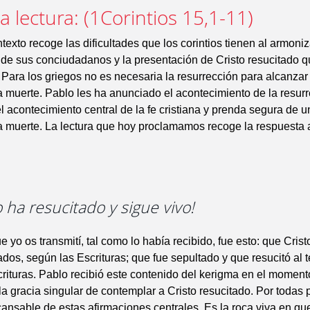
 lectura: (1Corintios 15,1-11)
ntexto recoge las dificultades que los corintios tienen al armoniz
de sus conciudadanos y la presentación de Cristo resucitado q
Para los griegos no es necesaria la resurrección para alcanzar l
 muerte. Pablo les ha anunciado el acontecimiento de la resur
 acontecimiento central de la fe cristiana y prenda segura de un
 muerte. La lectura que hoy proclamamos recoge la respuesta a
to ha resucitado y sigue vivo!
e yo os transmití, tal como lo había recibido, fue esto: que Crist
dos, según las Escrituras; que fue sepultado y que resucitó al t
rituras. Pablo recibió este contenido del kerigma en el moment
la gracia singular de contemplar a Cristo resucitado. Por todas p
ansable de estas afirmaciones centrales. Es la roca viva en qu