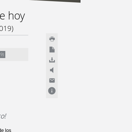
de hoy
2019)
19)
o!
de los