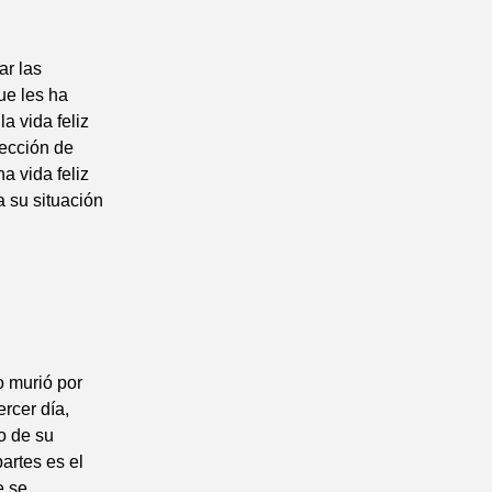
ar las
ue les ha
a vida feliz
rección de
a vida feliz
 su situación
o murió por
ercer día,
o de su
artes es el
e se