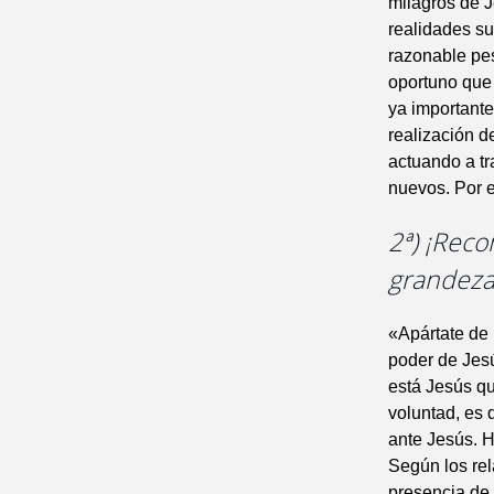
milagros de J
realidades su
razonable pes
oportuno que 
ya importante
realización d
actuando a t
nuevos. Por e
2ª) ¡Reco
grandeza
«Apártate de 
poder de Jesú
está Jesús q
voluntad, es 
ante Jesús. H
Según los rel
presencia de 