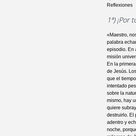
Reflexiones
1ª) ¡Por 
«Maestro, no
palabra echar
episodio. En
misión univer
En la primera
de Jesús. Los
que el tiempo
intentado pes
sobre la natu
mismo, hay un
quiere subray
destruirlo. E
adentro y ech
noche, porque