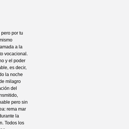
pero por tu
 mismo
lamada a la
to vocacional.
no y el poder
ble, es decir,
do la noche
 de milagro
ación del
nsmitido,
nable pero sin
rea: rema mar
durante la
n. Todos los