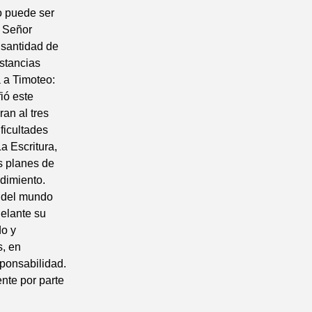
mo puede ser
l Señor
a santidad de
nstancias
 a Timoteo:
ió este
ran al tres
ficultades
a Escritura,
s planes de
dimiento.
o del mundo
delante su
do y
s, en
sponsabilidad.
nte por parte