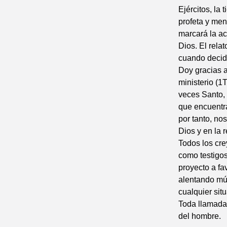
Ejércitos, la 
profeta y men
marcará la ac
Dios. El rela
cuando decide
Doy gracias a
ministerio (1T
veces Santo, 
que encuentra
por tanto, no
Dios y en la 
Todos los cre
como testigos
proyecto a fa
alentando múl
cualquier sit
Toda llamada 
del hombre.