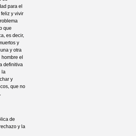
dad para el
eliz y vivir
problema
lo que
a, es decir,
muertos y
 una y otra
l hombre el
 definitiva
 la
uchar y
icos, que no
.
lica de
rechazo y la