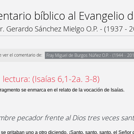
tario bíblico al Evangelio 
r. Gerardo Sánchez Mielgo O.P. - (1937 - 
 ver el comentario de:
Fray Miguel de Burgos Núñez O.P. - (1944 - 20
lectura: (Isaías 6,1-2a. 3-8)
fragmento se enmarca en el relato de la vocación de Isaías.
ombre pecador frente al Dios tres veces sant
 se gritaban uno a otro diciendo. ¡Santo, santo, santo, el Señor 