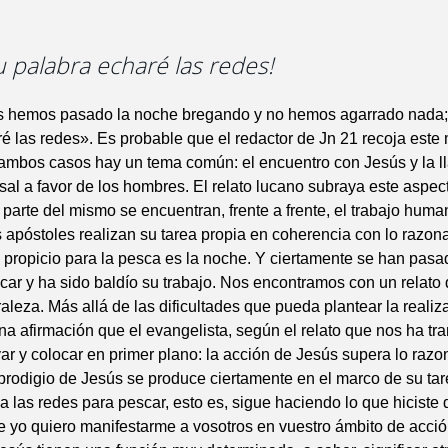
tu palabra echaré las redes!
s hemos pasado la noche bregando y no hemos agarrado nada; 
é las redes». Es probable que el redactor de Jn 21 recoja este
 ambos casos hay un tema común: el encuentro con Jesús y la l
sal a favor de los hombres. El relato lucano subraya este aspec
 parte del mismo se encuentran, frente a frente, el trabajo huma
 apóstoles realizan su tarea propia en coherencia con lo razona
 propicio para la pesca es la noche. Y ciertamente se han pasa
car y ha sido baldío su trabajo. Nos encontramos con un relato
raleza. Más allá de las dificultades que pueda plantear la realiz
a afirmación que el evangelista, según el relato que nos ha tra
ar y colocar en primer plano: la acción de Jesús supera lo razo
l prodigio de Jesús se produce ciertamente en el marco de su ta
a las redes para pescar, esto es, sigue haciendo lo que hiciste 
 yo quiero manifestarme a vosotros en vuestro ámbito de acció