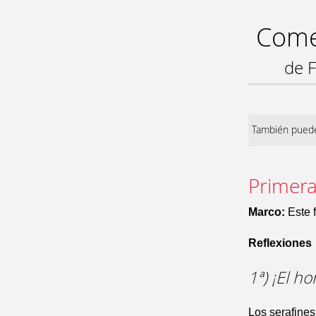
Comen
de F
También puede
Primera 
Marco:
Este 
Reflexiones
1ª) ¡El h
Los serafines