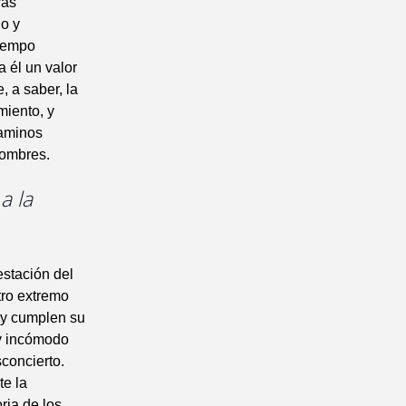
ras
do y
tiempo
 él un valor
, a saber, la
miento, y
caminos
hombres.
a la
estación del
tro extremo
 y cumplen su
uy incómodo
concierto.
te la
ria de los