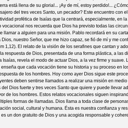
tierra está llena de su gloria!... ¡Ay de mí, estoy perdido!... ¿Có
sajero del tres veces Santo, un pecador? Este encuentro con e
tividad profética de Isaías que la centrará, especialmente, en l
to vocacional nos recuerda que Dios ha previsto todas las circu
 llamar a alguien para una misión. Pablo recordará en su carta
 Dios, nuestro Señor, que me hizo capaz, se fió de mí y me conf
m 1,12). El relato de la visión de los serafines que cantan y ado
la respuesta de Dios, presentada de una forma plástica, a las di
 Isaías, revela el modo de actuar Dios, a la vez firme y suave. L
s enseña que cada vocación tiene su historia y su proceso en lo
respuesta de los hombres. Hoy como ayer Dios sigue este proce
yentes deben sentirse llamados a realizar una misión en medi
 del Dios fuerte y tres veces Santo que quiere y puede llevar a
vor de los hombres. Estos relatos vocacionales siguen inspiran
tiples formas de llamadas. Dios llama a toda clase de persona
uación social, cultural y humana. Ésta es nuestra confianza y re
es un don gratuito de Dios y una acogida responsable y cohere