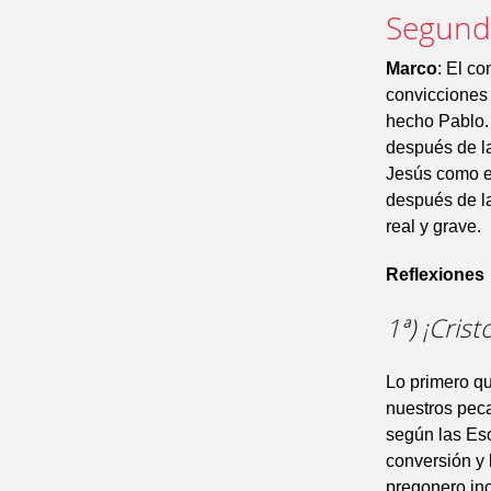
Segunda
Marco
: El co
convicciones 
hecho Pablo. 
después de la
Jesús como el
después de la
real y grave.
Reflexiones
1ª) ¡Cris
Lo primero qu
nuestros peca
según las Esc
conversión y 
pregonero inc