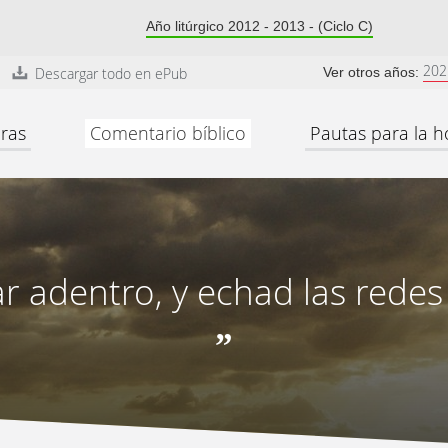
Año litúrgico 2012 - 2013 - (Ciclo C)
202
Descargar todo en ePub
Ver otros años:
ras
Comentario bíblico
Pautas para la h
 adentro, y echad las redes
”