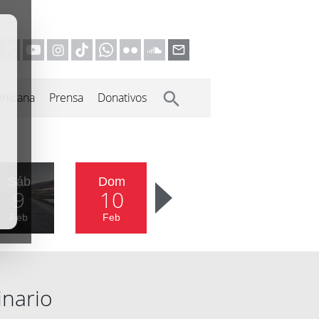
inicana
Prensa
Donativos
Sáb
Dom
9
10
Feb
Feb
inario