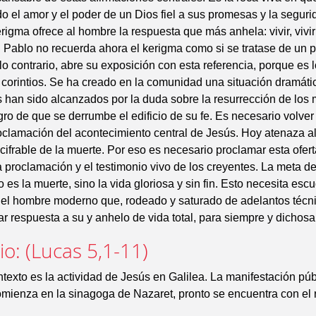
do el amor y el poder de un Dios fiel a sus promesas y la seguri
igma ofrece al hombre la respuesta que más anhela: vivir, vivir f
 Pablo no recuerda ahora el kerigma como si se tratase de un 
 lo contrario, abre su exposición con esta referencia, porque es 
 corintios. Se ha creado en la comunidad una situación dramátic
han sido alcanzados por la duda sobre la resurrección de los 
igro de que se derrumbe el edificio de su fe. Es necesario volver
oclamación del acontecimiento central de Jesús. Hoy atenaza a
ifrable de la muerte. Por eso es necesario proclamar esta oferta
a proclamación y el testimonio vivo de los creyentes. La meta de
es la muerte, sino la vida gloriosa y sin fin. Esto necesita esc
 el hombre moderno que, rodeado y saturado de adelantos técn
ar respuesta a su y anhelo de vida total, para siempre y dichosa
io: (Lucas 5,1-11)
texto es la actividad de Jesús en Galilea. La manifestación púb
mienza en la sinagoga de Nazaret, pronto se encuentra con el 