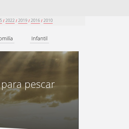
5
2022
2019
2016
2010
/
/
/
/
omilía
Infantil
 para pescar