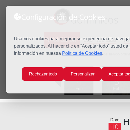
Configuración de Cookies
dominicos
Predicación
Espiritualidad
Es
Usamos cookies para mejorar su experiencia de navegaci
personalizados. Al hacer clic en “Aceptar todo” usted da
información en nuestra
Política de Cookies
.
Inicio
Predicación
V Domingo del tiempo ordina
Lun
Mar
Rechazar todo
Personalizar
Aceptar to
4
5
Feb
Feb
H
Dom
10