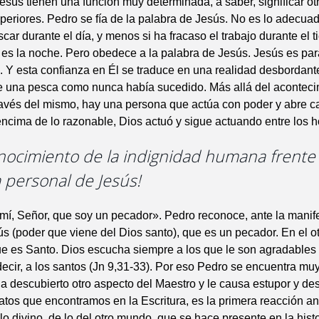
esús tienen una función muy determinada, a saber, significar ot
periores. Pedro se fía de la palabra de Jesús. No es lo adecua
car durante el día, y menos si ha fracaso el trabajo durante el 
es la noche. Pero obedece a la palabra de Jesús. Jesús es para
. Y esta confianza en Él se traduce en una realidad desbordante
e una pesca como nunca había sucedido. Más allá del aconteci
ravés del mismo, hay una persona que actúa con poder y abre 
ncima de lo razonable, Dios actuó y sigue actuando entre los 
nocimiento de la indignidad humana frente 
 personal de Jesús!
mí, Señor, que soy un pecador». Pedro reconoce, ante la manif
s (poder que viene del Dios santo), que es un pecador. En el o
ue es Santo. Dios escucha siempre a los que le son agradables
decir, a los santos (Jn 9,31-33). Por eso Pedro se encuentra m
a descubierto otro aspecto del Maestro y le causa estupor y des
atos que encontramos en la Escritura, es la primera reacción an
lo divino, de lo del otro mundo, que se hace presente en la histo