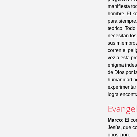
manifiesta to
hombre. El ker
para siempre.
teórico. Todo
necesitan los
sus miembros 
corren el pel
vez a esta pr
enigma indesc
de Dios por l
humanidad no 
experimentar
logra encontr
Evangel
Marco:
El con
Jesús, que co
oposición.