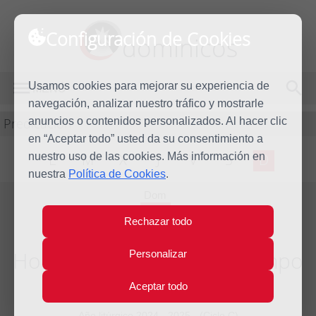
Configuración de Cookies
dominicos
Usamos cookies para mejorar su experiencia de
MENÚ
navegación, analizar nuestro tráfico y mostrarle
Predicación
anuncios o contenidos personalizados. Al hacer clic
en “Aceptar todo” usted da su consentimiento a
nuestro uso de las cookies. Más información en
L
M
X
J
V
S
D
nuestra
Política de Cookies
.
Dom
9
Rechazar todo
Feb
2025
Homilía V Domingo del tiempo
Personalizar
ordinario
Aceptar todo
Año litúrgico 2024 - 2025 - (Ciclo C)