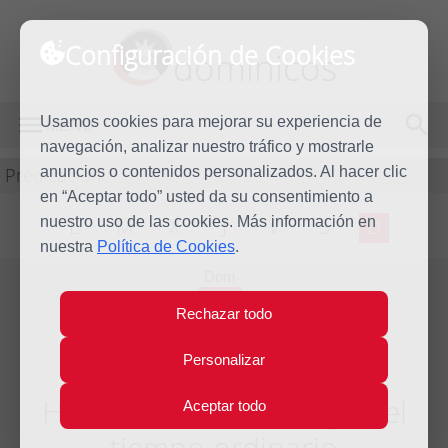
Configuración de Cookies
dominicos
Usamos cookies para mejorar su experiencia de
MENÚ
navegación, analizar nuestro tráfico y mostrarle
Predicación
anuncios o contenidos personalizados. Al hacer clic
en “Aceptar todo” usted da su consentimiento a
nuestro uso de las cookies. Más información en
L
M
X
J
V
S
D
nuestra
Política de Cookies
.
Dom
10
Rechazar todo
Oct
2021
Personalizar
Homilía XXVIII Domingo del
Aceptar todo