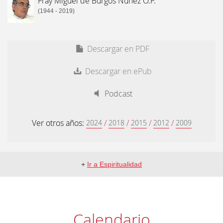
Fray Miguel de Burgos Núñez O.P.
(1944 - 2019)
Descargar en PDF
Descargar en ePub
Podcast
Ver otros años:
/
/
/
/
2024
2018
2015
2012
2009
+
Ir a Espiritualidad
Calendario