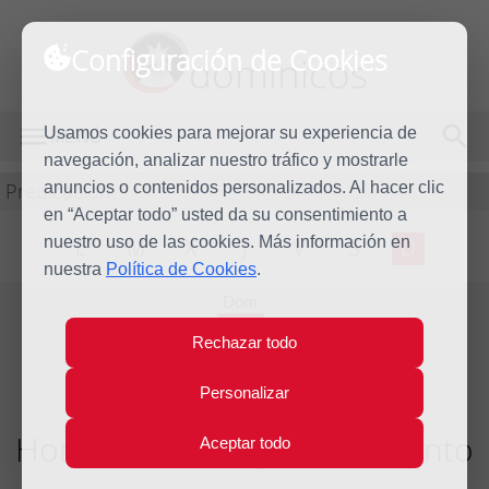
Configuración de Cookies
dominicos
Usamos cookies para mejorar su experiencia de
MENÚ
navegación, analizar nuestro tráfico y mostrarle
Predicación
anuncios o contenidos personalizados. Al hacer clic
en “Aceptar todo” usted da su consentimiento a
nuestro uso de las cookies. Más información en
L
M
X
J
V
S
D
nuestra
Política de Cookies
.
Dom
1
Rechazar todo
Dic
2024
Personalizar
Homilía I Domingo de Adviento
Aceptar todo