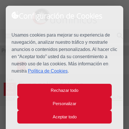
Configuración de Cookies
dominicos
Usamos cookies para mejorar su experiencia de
MENÚ
navegación, analizar nuestro tráfico y mostrarle
Predicación
anuncios o contenidos personalizados. Al hacer clic
en “Aceptar todo” usted da su consentimiento a
nuestro uso de las cookies. Más información en
L
M
X
J
V
S
D
nuestra
Política de Cookies
.
Lun
Evangelio del día
25
Rechazar todo
Nov
Trigésimo cuarta semana del Tiempo Ordinario - Año Par
2024
Personalizar
Aceptar todo
Lecturas del día y comentario