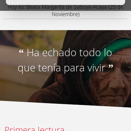
Hoy es: Beata Margarita de Saboya-Acaya (25 de
Noviembre)
Ha echado todo lo
“
que tenía para vivir
”
Primera lectura