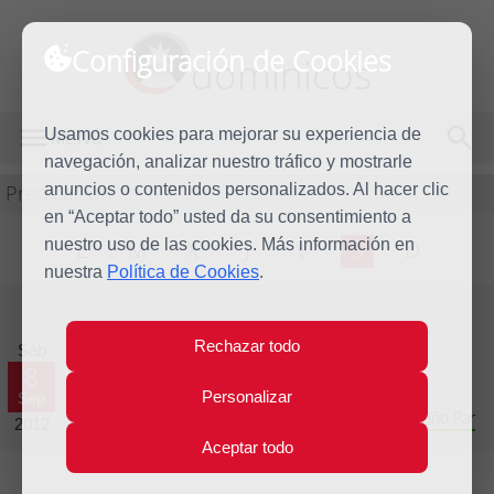
Configuración de Cookies
dominicos
Usamos cookies para mejorar su experiencia de
MENÚ
navegación, analizar nuestro tráfico y mostrarle
Predicación
anuncios o contenidos personalizados. Al hacer clic
en “Aceptar todo” usted da su consentimiento a
nuestro uso de las cookies. Más información en
L
M
X
J
V
S
D
nuestra
Política de Cookies
.
Evangelio del día
Rechazar todo
Sáb
8
Personalizar
Sep
Vigésimo segunda Semana del Tiempo Ordinario - Año Par
2012
Aceptar todo