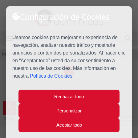
Configuración de Cookies
dominicos
Usamos cookies para mejorar su experiencia de
MENÚ
navegación, analizar nuestro tráfico y mostrarle
Predicación
anuncios o contenidos personalizados. Al hacer clic
en “Aceptar todo” usted da su consentimiento a
nuestro uso de las cookies. Más información en
L
M
X
J
V
S
D
nuestra
Política de Cookies
.
Evangelio del día
Rechazar todo
Jue
8
Personalizar
Nov
Trigésimo primera semana del Tiempo Ordinario - Año Par
2018
Aceptar todo