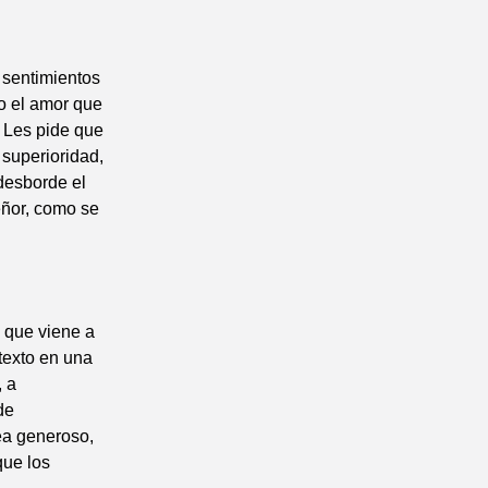
 sentimientos
do el amor que
. Les pide que
 superioridad,
 desborde el
Señor, como se
s que viene a
 texto en una
, a
de
ea generoso,
que los