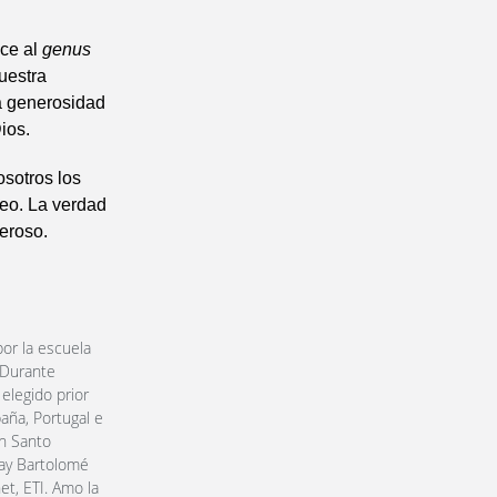
ece al
genus
uestra
a generosidad
ios.
sotros los
neo. La verdad
eroso.
or la escuela
 Durante
elegido prior
aña, Portugal e
en Santo
ray Bartolomé
et, ETI. Amo la