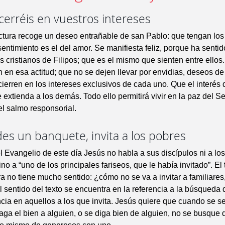
cerréis en vuestros intereses
ctura recoge un deseo entrañable de san Pablo: que tengan los
 sentimiento es el del amor. Se manifiesta feliz, porque ha senti
os cristianos de Filipos; que es el mismo que sienten entre ellos
en esa actitud; que no se dejen llevar por envidias, deseos de
ierren en los intereses exclusivos de cada uno. Que el interés
e extienda a los demás. Todo ello permitirá vivir en la paz del 
l salmo responsorial.
es un banquete, invita a los pobres
el Evangelio de este día Jesús no habla a sus discípulos ni a lo
no a “uno de los principales fariseos, que le había invitado”. El
ra no tiene mucho sentido: ¿cómo no se va a invitar a familiares
entido del texto se encuentra en la referencia a la búsqueda 
ia en aquellos a los que invita. Jesús quiere que cuando se s
haga el bien a alguien, o se diga bien de alguien, no se busque 