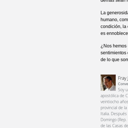
demás sean l
La generosid
humano, como
condición, la
es ennoblecer
¿Nos hemos e
sentimientos 
de lo que som
Fray 
Conve
Soy u
apostólica de C
veintiocho años
provincial de l
Italia. Después
Domingo (Rep. 
de las Casas de