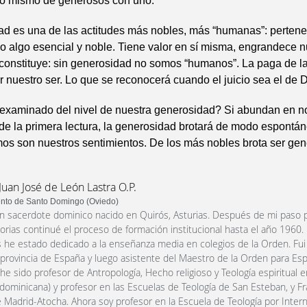
o mismo de generosos con uno.
ad es una de las actitudes más nobles, más “humanas”: perten
 algo esencial y noble. Tiene valor en sí misma, engrandece n
 constituye: sin generosidad no somos “humanos”. La paga de l
 nuestro ser. Lo que se reconocerá cuando el juicio sea el de D
xaminado del nivel de nuestra generosidad? Si abundan en no
de la primera lectura, la generosidad brotará de modo espontá
os son nuestros sentimientos. De los más nobles brota ser gen
Juan José de León Lastra O.P.
nto de Santo Domingo (Oviedo)
n sacerdote dominico nacido en Quirós, Asturias. Después de mi paso p
orias continué el proceso de formación institucional hasta el año 1960.
 he estado dedicado a la enseñanza media en colegios de la Orden. Fui 
a provincia de España y luego asistente del Maestro de la Orden para Esp
 he sido profesor de Antropología, Hecho religioso y Teología espiritual 
dominicana) y profesor en las Escuelas de Teología de San Esteban, y F
 Madrid-Atocha. Ahora soy profesor en la Escuela de Teología por Intern