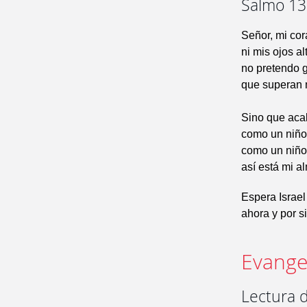
Salmo 130
Señor, mi co
ni mis ojos al
no pretendo 
que superan 
Sino que aca
como un niño
como un niño
así está mi a
Espera Israel
ahora y por s
Evangel
Lectura 