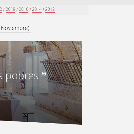
2
2018
2016
2014
2012
/
/
/
/
e Noviembre)
s pobres
”