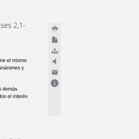
nses 2,1-
 une el mismo
 unánimes y
os demás
os el interés