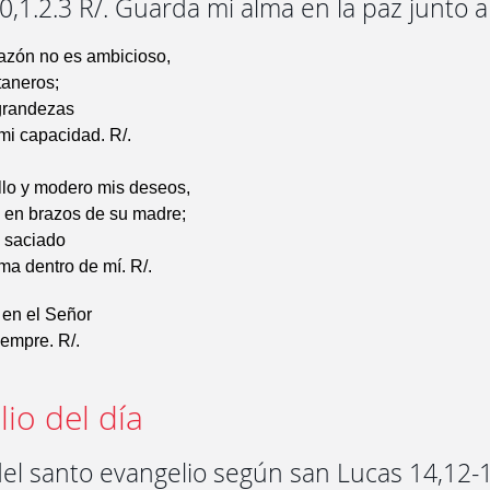
,1.2.3 R/. Guarda mi alma en la paz junto a 
razón no es ambicioso,
taneros;
grandezas
mi capacidad. R/.
llo y modero mis deseos,
 en brazos de su madre;
 saciado
lma dentro de mí. R/.
 en el Señor
iempre. R/.
io del día
del santo evangelio según san Lucas 14,12-