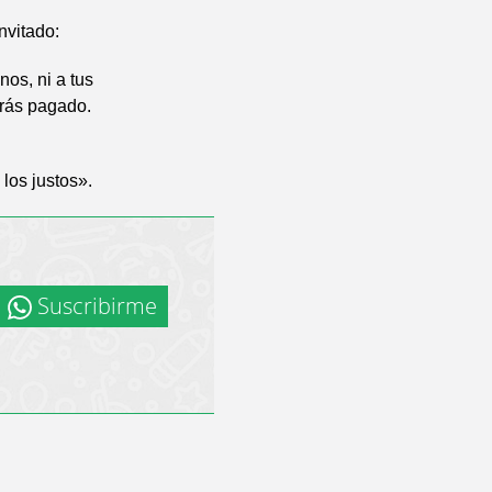
nvitado:
os, ni a tus
arás pagado.
los justos».
Suscribirme