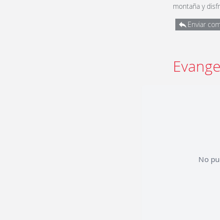
montaña y disfr
Enviar com
Evange
No pu