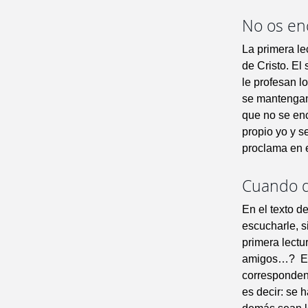
No os en
La primera le
de Cristo. El
le profesan l
se mantengan 
que no se enc
propio yo y s
proclama en e
Cuando d
En el texto d
escucharle, si
primera lectu
amigos…? El s
correspondenc
es decir: se 