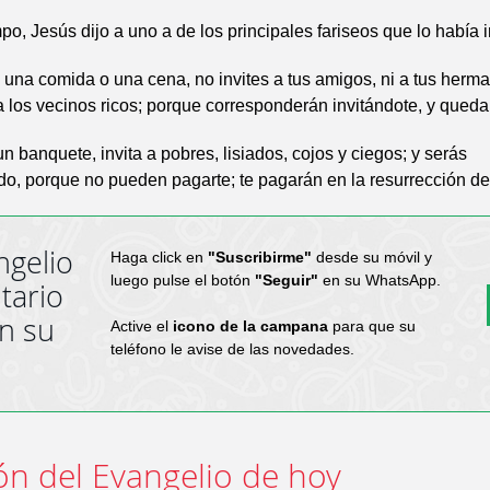
po, Jesús dijo a uno a de los principales fariseos que lo había i
na comida o una cena, no invites a tus amigos, ni a tus herman
 a los vecinos ricos; porque corresponderán invitándote, y qued
 banquete, invita a pobres, lisiados, cojos y ciegos; y serás
o, porque no pueden pagarte; te pagarán en la resurrección de 
ngelio
Haga click en
"Suscribirme"
desde su móvil y
luego pulse el botón
"Seguir"
en su WhatsApp.
tario
en su
Active el
icono de la campana
para que su
teléfono le avise de las novedades.
ón del Evangelio de hoy