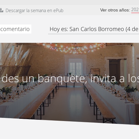
202
Descargar la semana en ePub
Ver otros años:
y comentario
Hoy es: San Carlos Borromeo (4 d
des un banquete, invita a lo