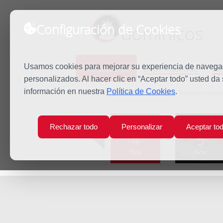
Configuración de Cookies
dominicos
Predicación
Espiritualidad
Es
Usamos cookies para mejorar su experiencia de navegaci
personalizados. Al hacer clic en “Aceptar todo” usted da
información en nuestra
Política de Cookies
.
Inicio
Predicación
Lunes de la Trigésimo prime
Lun
Mar
Rechazar todo
Personalizar
Aceptar to
4
5
Nov
Nov