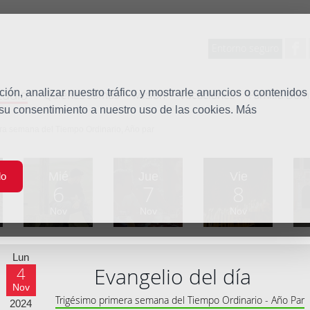
Entorno seguro
tudio
ón, analizar nuestro tráfico y mostrarle anuncios o contenidos
Quiénes somos
Misión
Vocaciones
Familia Dom
 su consentimiento a nuestro uso de las cookies. Más
ra semana del Tiempo Ordinario, Año par
Mié
Jue
Vie
do
6
7
8
Nov
Nov
Nov
Lun
Evangelio del día
4
Nov
Trigésimo primera semana del Tiempo Ordinario - Año Par
2024