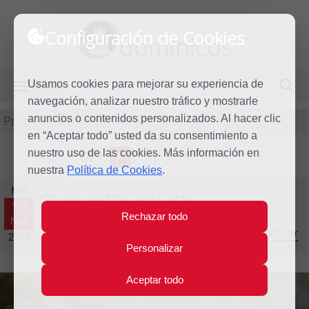
Configuración de Cookies
dominicos
Usamos cookies para mejorar su experiencia de
MENÚ
navegación, analizar nuestro tráfico y mostrarle
Predicación
anuncios o contenidos personalizados. Al hacer clic
en “Aceptar todo” usted da su consentimiento a
nuestro uso de las cookies. Más información en
L
M
X
J
V
S
D
nuestra
Política de Cookies
.
Mié
Evangelio del día
13
Rechazar todo
Nov
Trigésimo segunda semana del Tiempo Ordinario - Año Par
2024
Personalizar
Aceptar todo