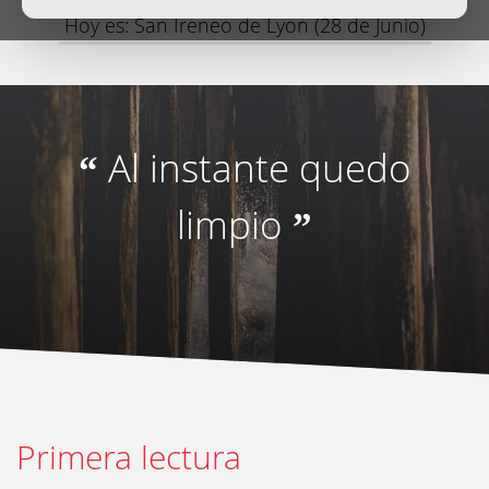
Hoy es: San Ireneo de Lyon (28 de Junio)
Al instante quedo
“
limpio
”
Primera lectura