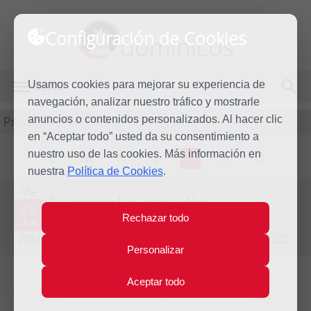
Configuración de Cookies
dominicos
Usamos cookies para mejorar su experiencia de
MENÚ
navegación, analizar nuestro tráfico y mostrarle
Predicación
anuncios o contenidos personalizados. Al hacer clic
en “Aceptar todo” usted da su consentimiento a
nuestro uso de las cookies. Más información en
L
M
X
J
V
S
D
nuestra
Política de Cookies
.
Vie
Evangelio del día
28
Rechazar todo
Jun
Duodécima Semana del Tiempo Ordinario - Año Impar
2013
Personalizar
Aceptar todo
Lecturas del día y comentario