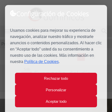
Configuración de Cookies
dominicos
Usamos cookies para mejorar su experiencia de
MENÚ
navegación, analizar nuestro tráfico y mostrarle
Predicación
anuncios o contenidos personalizados. Al hacer clic
en “Aceptar todo” usted da su consentimiento a
nuestro uso de las cookies. Más información en
L
M
X
J
V
S
D
nuestra
Política de Cookies
.
Sáb
Evangelio del día
22
Rechazar todo
Dic
Tercera semana de Adviento
2012
Personalizar
Aceptar todo