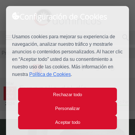
Configuración de Cookies
dominicos
Usamos cookies para mejorar su experiencia de
MENÚ
navegación, analizar nuestro tráfico y mostrarle
Predicación
anuncios o contenidos personalizados. Al hacer clic
en “Aceptar todo” usted da su consentimiento a
nuestro uso de las cookies. Más información en
L
M
X
J
V
S
D
nuestra
Política de Cookies
.
Mar
Evangelio del día
22
Rechazar todo
Oct
Vigésimo novena semana del Tiempo Ordinario - Año Par
2024
Personalizar
Aceptar todo