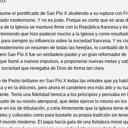
903.
sume el pontificado de San Pío X aludiendo a su ruptura con Fr
mado modernismo. Y no es justo. Porque es cierto que en aras d
 de la Iglesia se mantuvo firme con la República francesa y és
 tremendo que hizo padecer mucho a la Iglesia y como resultado
ó para siempre su influencia sobre la sociedad francesa. Y es ci
modernismo un resumen de todas las herejías, lo combatió de 
ero San Pío X fue un verdadero pastor y un gran reformador de 
a que llamó a nuevos impulsos, a proponerse nuevas metas y sab
 sociedad que renegaba de Dios de forma tan clara.
 de Pedro brillaron en San Pío X todas las virtudes que ya hab
ia y en la diócesis, pero ahora el candelero era más alto y su lu
te. Tenía una fidelidad heroica a los principios y pensaba en l
partir de su misión atemporal, que debe ejercer lo mismo en los
e en los de tribulación, y creía firmemente que la Iglesia tiene 
les y culturales como para bastarle su propia tradición sin tene
l mundo moderno. EI papa hacía gala de una fortaleza moral q