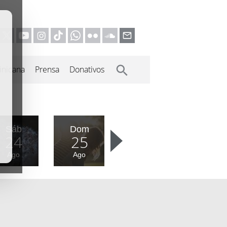
inicana
Prensa
Donativos
Sáb
Dom
24
25
Ago
Ago