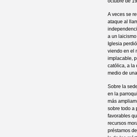
octubre de 1
A veces se re
ataque al lla
independencia
a un laicismo
Iglesia perdi
viendo en el 
implacable, p
católica, a l
medio de una
Sobre la sede
en la parroqu
más ampliamen
sobre todo a 
favorables qu
recursos mora
préstamos de