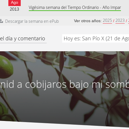
Ago
Vigésima semana del Tiempo Ordinario - Año Impar
2013
2025
2023
Descargar la semana en ePub
Ver otros años:
/
/
el día y comentario
Hoy es: San Pío X (21 de Ag
nid a cobijaros bajo mi som