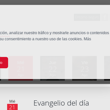
Entorno seguro
tudio
ón, analizar nuestro tráfico y mostrarle anuncios o contenidos
Quiénes somos
Misión
Vocaciones
Familia Dom
 su consentimiento a nuestro uso de las cookies. Más
Mié
Jue
Vie
do
21
22
23
Ago
Ago
Ago
Evangelio del día
Mié
21