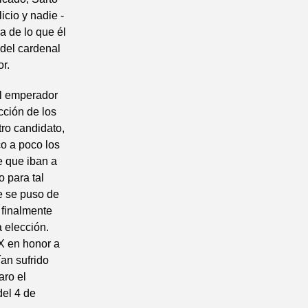
icio y nadie -
a de lo que él
 del cardenal
r.
el emperador
cción de los
ro candidato,
o a poco los
e que iban a
o para tal
e se puso de
 finalmente
a elección.
X en honor a
an sufrido
aro el
del 4 de