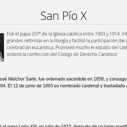
San Pío X
Fue el papa 257º de la Iglesia católica entre 1903 y 1914. In
grandes reformas en la liturgia y facilitó la participación del
celebración eucarística. Promovió mucho el estudio del cat
ordenó la confección del Código de Derecho Canónico
osé Melchor Sarto, fue ordenado sacerdote en 1858, y consagr
4. El 12 de junio de 1893 es nombrado cardenal y trasladado a
el papa León XIII, en julio de 1913, después de un largo pontif