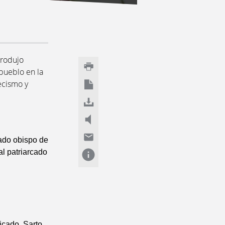
trodujo
 pueblo en la
ecismo y
ado obispo de
l patriarcado
icado, Sarto