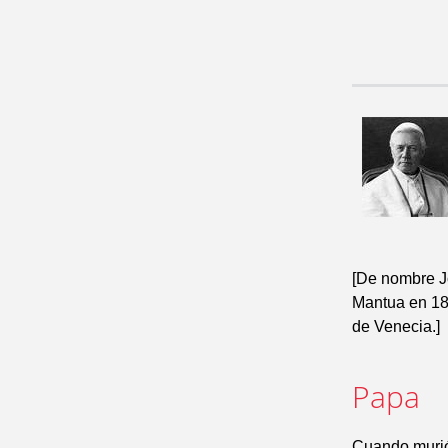
[De nombre J
Mantua en 188
de Venecia.]
Papa
Cuando murió 