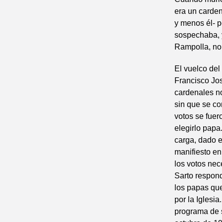
era un carden
y menos él- p
sospechaba, y
Rampolla, no 
El vuelco de
Francisco Jos
cardenales no
sin que se co
votos se fuer
elegirlo papa
carga, dado e
manifiesto en
los votos nec
Sarto respon
los papas que
por la Iglesi
programa de s