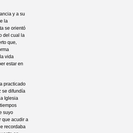
ancia y a su
e la
ta se orientó
 del cual la
erto que,
forma
la vida
er estar en
ía practicado
z se difundía
a Iglesia
 tiempos
de suyo
r que acudir a
ue recordaba