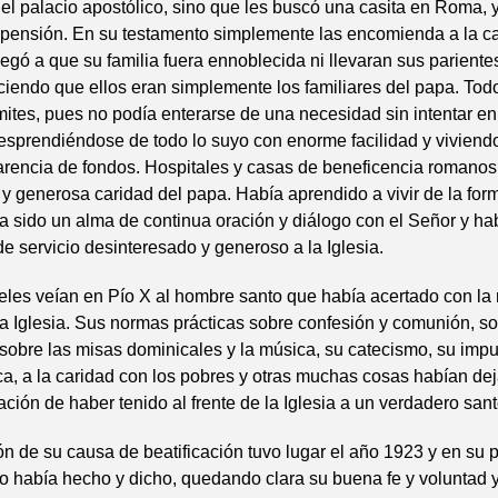
l palacio apostólico, sino que les buscó una casita en Roma, 
pensión. En su testamento simplemente las encomienda a la ca
egó a que su familia fuera ennoblecida ni llevaran sus parientes
diciendo que ellos eran simplemente los familiares del papa. Tod
ímites, pues no podía enterarse de una necesidad sin intentar e
esprendiéndose de todo lo suyo con enorme facilidad y viviendo
arencia de fondos. Hospitales y casas de beneficencia romanos
z y generosa caridad del papa. Había aprendido a vivir de la fo
a sido un alma de continua oración y diálogo con el Señor y h
de servicio desinteresado y generoso a la Iglesia.
ieles veían en Pío X al hombre santo que había acertado con la
 la Iglesia. Sus normas prácticas sobre confesión y comunión, s
obre las misas dominicales y la música, su catecismo, su impu
ca, a la caridad con los pobres y otras muchas cosas habían de
sación de haber tenido al frente de la Iglesia a un verdadero sant
ón de su causa de beatificación tuvo lugar el año 1923 y en su 
o había hecho y dicho, quedando clara su buena fe y voluntad 