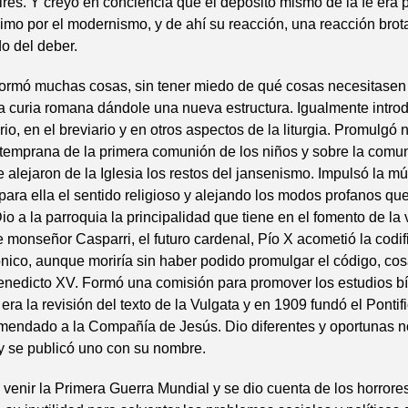
tires. Y creyó en conciencia que el depósito mismo de la fe era 
simo por el modernismo, y de ahí su reacción, una reacción bro
do del deber.
formó muchas cosas, sin tener miedo de qué cosas necesitasen
la curia romana dándole una nueva estructura. Igualmente intro
rio, en el breviario y en otros aspectos de la liturgia. Promulgó
 temprana de la primera comunión de los niños y sobre la comu
e alejaron de la Iglesia los restos del jansenismo. Impulsó la mú
ara ella el sentido religioso y alejando los modos profanos qu
io a la parroquia la principalidad que tiene en el fomento de la v
monseñor Casparri, el futuro cardenal, Pío X acometió la codif
ico, aunque moriría sin haber podido promulgar el código, cos
enedicto XV. Formó una comisión para promover los estudios bí
era la revisión del texto de la Vulgata y en 1909 fundó el Pontific
omendado a la Compañía de Jesús. Dio diferentes y oportunas 
y se publicó uno con su nombre.
o venir la Primera Guerra Mundial y se dio cuenta de los horrore