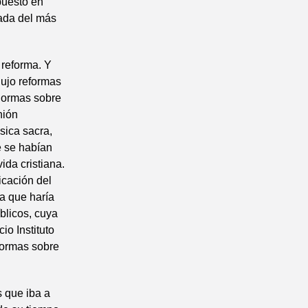
puesto en
tada del más
 reforma. Y
dujo reformas
 normas sobre
nión
sica sacra,
e se habían
ida cristiana.
icación del
a que haría
blicos, cuya
io Instituto
normas sobre
s que iba a