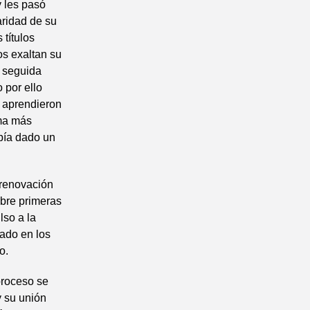
y les pasó
ridad de su
 títulos
os exaltan su
n seguida
 por ello
 aprendieron
rma más
abía dado un
 renovación
obre primeras
lso a la
jado en los
o.
proceso se
y su unión