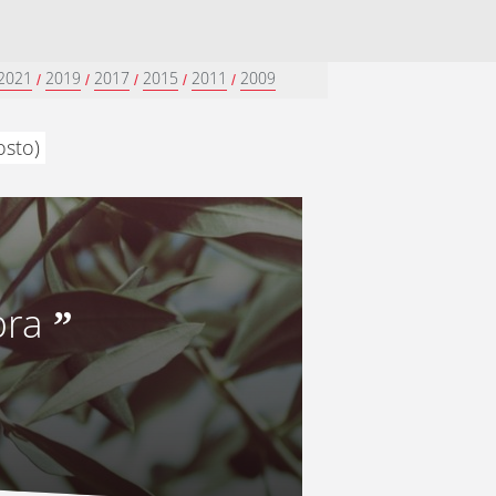
2021
2019
2017
2015
2011
2009
/
/
/
/
/
osto)
bra
”