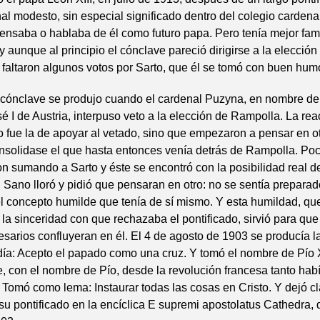
al modesto, sin especial significado dentro del colegio cardenal
ensaba o hablaba de él como futuro papa. Pero tenía mejor fam
 aunque al principio el cónclave pareció dirigirse a la elección
faltaron algunos votos por Sarto, que él se tomó con buen humo
l cónclave se produjo cuando el cardenal Puzyna, en nombre d
é I de Austria, interpuso veto a la elección de Rampolla. La rea
 fue la de apoyar al vetado, sino que empezaron a pensar en ot
nsolidase el que hasta entonces venía detrás de Rampolla. Poc
on sumando a Sarto y éste se encontró con la posibilidad real d
. Sano lloró y pidió que pensaran en otro: no se sentía preparad
l concepto humilde que tenía de sí mismo. Y esta humildad, qu
 la sinceridad con que rechazaba el pontificado, sirvió para que
esarios confluyeran en él. El 4 de agosto de 1903 se producía l
día: Acepto el papado como una cruz. Y tomó el nombre de Pío 
, con el nombre de Pío, desde la revolución francesa tanto habí
a. Tomó como lema: Instaurar todas las cosas en Cristo. Y dejó cl
u pontificado en la encíclica E supremi apostolatus Cathedra, 