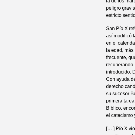
la de los már
peligro graví
estricto senti
San Pío X re
así modificó 
en el calenda
la edad, más
frecuente, qu
recuperando p
introducido. D
Con ayuda de 
derecho canón
su sucesor B
primera tarea 
Bíblico, enc
el catecismo 
[… ] Pío X vi