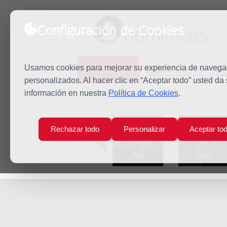
Configuración de Cookies
dominicos
Predicación
Espiritualidad
Es
Usamos cookies para mejorar su experiencia de navegaci
personalizados. Al hacer clic en “Aceptar todo” usted da
información en nuestra
Política de Cookies
.
Inicio
Predicación
San Pío X
Lun
Mar
Rechazar todo
Personalizar
Aceptar to
19
20
Ago
Ago