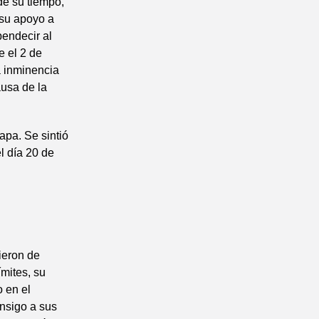
 de su tiempo,
 su apoyo a
bendecir al
e el 2 de
a inminencia
ausa de la
apa. Se sintió
l día 20 de
ieron de
mites, su
o en el
onsigo a sus