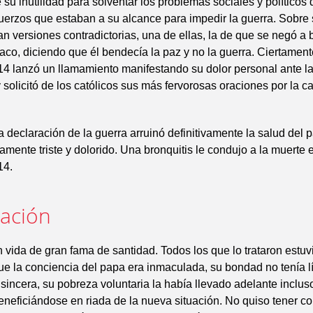
e su inutilidad para solventar los problemas sociales y políticos
fuerzos que estaban a su alcance para impedir la guerra. Sobre
lan versiones contradictorias, una de ellas, la de que se negó a 
riaco, diciendo que él bendecía la paz y no la guerra. Ciertament
4 lanzó un llamamiento manifestando su dolor personal ante l
y solicitó de los católicos sus más fervorosas oraciones por la c
a declaración de la guerra arruinó definitivamente la salud del p
amente triste y dolorido. Una bronquitis le condujo a la muerte e
14.
cación
 vida de gran fama de santidad. Todos los que lo trataron estuv
e la conciencia del papa era inmaculada, su bondad no tenía lí
sincera, su pobreza voluntaria la había llevado adelante inclus
neficiándose en riada de la nueva situación. No quiso tener c