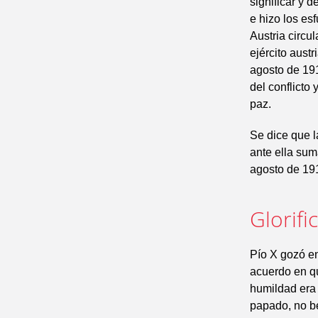
significar y d
e hizo los es
Austria circu
ejército aust
agosto de 191
del conflicto 
paz.
Se dice que l
ante ella sum
agosto de 19
Glorifi
Pío X gozó en
acuerdo en qu
humildad era 
papado, no be