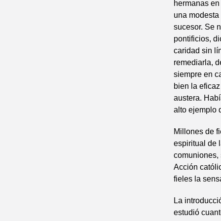
hermanas en e
una modesta 
sucesor. Se n
pontificios, 
caridad sin l
remediarla, d
siempre en c
bien la efica
austera. Habí
alto ejemplo 
Millones de f
espiritual de
comuniones, s
Acción católi
fieles la sen
La introducci
estudió cuant