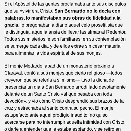
Sí el Apóstol de las gentes proclamaba ante sus discípulos
que su «vivir era Cristo,
San Bernardo no lo decía con
palabras, lo manifestaban sus obras de fidelidad a la
gracia
, lo pregonaban a diario aquel celo proselitista que
le distinguía, aquella ansia de llevar las almas al Redentor.
Todos sus misterios le son familiares, en su contemplación
se sumerge cada día, y de ellos extrae sin cesar material
para alimentar la vida espiritual de sus monjes.
El monje Medardo, abad de un monasterio próximo a
Claraval, contó a sus monjes que cierto religioso —todos
creyeron que se refería a sí mismo— tuvo la dicha de
presenciar un día a San Bernardo arrodillado devotamente
delante de un Santo Cristo «al que besaba con toda
devoción», y vio cómo Cristo desprendió sus brazos de la
cruz y estrechaba al santo contra su pecho. El monje,
estupefacto ante aquel prodigio inaudito, no quiso
acercarse para no interrumpir aquella intimidad con Cristo,
o darle a entender que le estaba espiando, y se retiró en