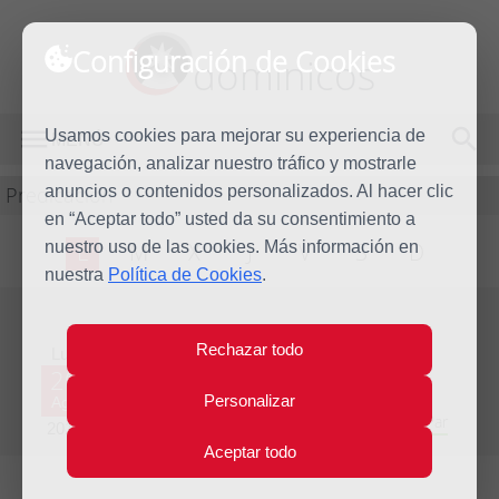
Configuración de Cookies
dominicos
Usamos cookies para mejorar su experiencia de
MENÚ
navegación, analizar nuestro tráfico y mostrarle
Predicación
anuncios o contenidos personalizados. Al hacer clic
en “Aceptar todo” usted da su consentimiento a
nuestro uso de las cookies. Más información en
L
M
X
J
V
S
D
nuestra
Política de Cookies
.
Evangelio del día
Rechazar todo
Lun
20
Personalizar
Ago
Vigésima semana del Tiempo Ordinario - Año Par
2012
Aceptar todo