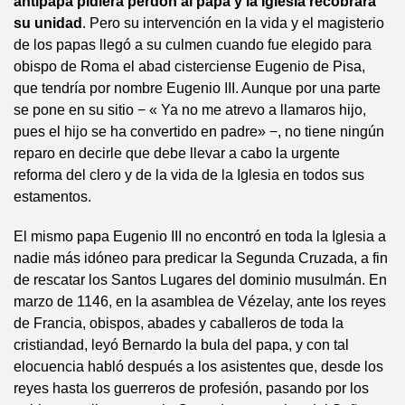
antipapa pidiera perdón al papa y la Iglesia recobrara
su unidad
. Pero su intervención en la vida y el magisterio
de los papas llegó a su culmen cuando fue elegido para
obispo de Roma el abad cisterciense Eugenio de Pisa,
que tendría por nombre Eugenio III. Aunque por una parte
se pone en su sitio − « Ya no me atrevo a llamaros hijo,
pues el hijo se ha convertido en padre» −, no tiene ningún
reparo en decirle que debe llevar a cabo la urgente
reforma del clero y de la vida de la Iglesia en todos sus
estamentos.
El mismo papa Eugenio III no encontró en toda la Iglesia a
nadie más idóneo para predicar la Segunda Cruzada, a fin
de rescatar los Santos Lugares del dominio musulmán. En
marzo de 1146, en la asamblea de Vézelay, ante los reyes
de Francia, obispos, abades y caballeros de toda la
cristiandad, leyó Bernardo la bula del papa, y con tal
elocuencia habló después a los asistentes que, desde los
reyes hasta los guerreros de profesión, pasando por los