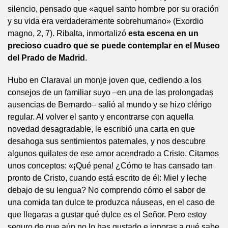
silencio, pensado que «aquel santo hombre por su oración
y su vida era verdaderamente sobrehumano» (Exordio
magno, 2, 7). Ribalta, inmortalizó
esta escena en un
precioso cuadro que se puede contemplar en el Museo
del Prado de Madrid
.
Hubo en Claraval un monje joven que, cediendo a los
consejos de un familiar suyo –en una de las prolongadas
ausencias de Bernardo– salió al mundo y se hizo clérigo
regular. Al volver el santo y encontrarse con aquella
novedad desagradable, le escribió una carta en que
desahoga sus sentimientos paternales, y nos descubre
algunos quilates de ese amor acendrado a Cristo. Citamos
unos conceptos: «¡Qué pena! ¿Cómo te has cansado tan
pronto de Cristo, cuando está escrito de él: Miel y leche
debajo de su lengua? No comprendo cómo el sabor de
una comida tan dulce te produzca náuseas, en el caso de
que llegaras a gustar qué dulce es el Señor. Pero estoy
seguro de que aún no lo has gustado e ignoras a qué sabe