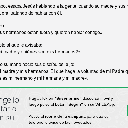
mpo, estaba Jesús hablando a la gente, cuando su madre y sus
uera, tratando de hablar con él.
só:
us hermanos están fuera y quieren hablar contigo».
stó al que le avisaba:
i madre y quiénes son mis hermanos?».
o su mano hacia sus discípulos, dijo:
i madre y mis hermanos. El que haga la voluntad de mi Padre q
se es mi hermano y mi hermana y mi madre».
ngelio
Haga click en
"Suscribirme"
desde su móvil y
luego pulse el botón
"Seguir"
en su WhatsApp.
tario
en su
Active el
icono de la campana
para que su
teléfono le avise de las novedades.