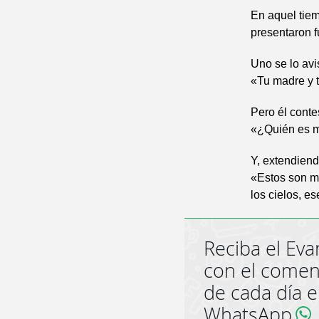
En aquel tie
presentaron f
Uno se lo avi
«Tu madre y t
Pero él conte
«¿Quién es m
Y, extendiend
«Estos son m
los cielos, e
Reciba el Eva
con el comen
de cada día 
WhatsApp