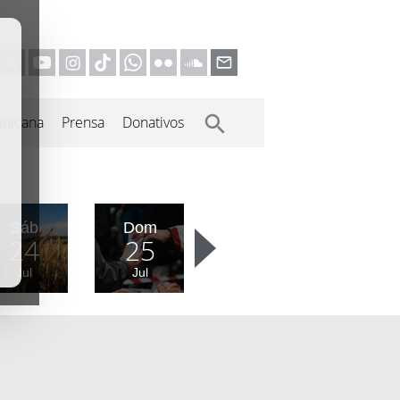
inicana
Prensa
Donativos
Sáb
Dom
24
25
Jul
Jul