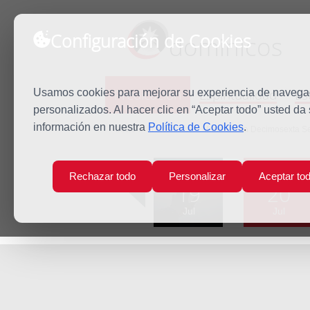
Configuración de Cookies
dominicos
Predicación
Espiritualidad
Es
Usamos cookies para mejorar su experiencia de navegaci
personalizados. Al hacer clic en “Aceptar todo” usted da
información en nuestra
Política de Cookies
.
Inicio
Predicación
Martes de la Decimosexta S
Lun
Mar
Rechazar todo
Personalizar
Aceptar to
19
20
Jul
Jul