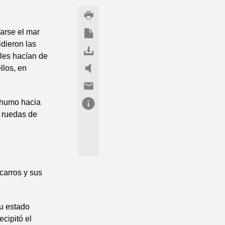
rarse el mar
idieron las
 les hacían de
llos, en
y humo hacia
s ruedas de
carros y sus
su estado
ecipitó el