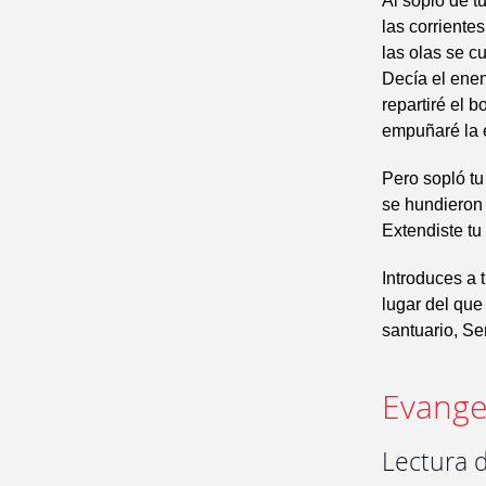
Al soplo de t
las corriente
las olas se c
Decía el enem
repartiré el b
empuñaré la 
Pero sopló tu 
se hundieron
Extendiste tu 
Introduces a 
lugar del que 
santuario, Se
Evangel
Lectura 