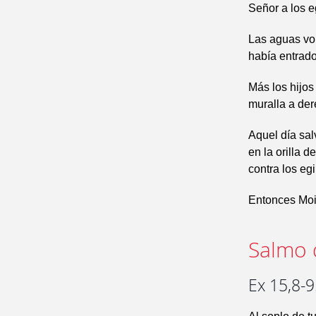
Señor a los e
Las aguas volv
había entrado
Más los hijos
muralla a der
Aquel día sal
en la orilla 
contra los eg
Entonces Mois
Salmo 
Ex 15,8-9