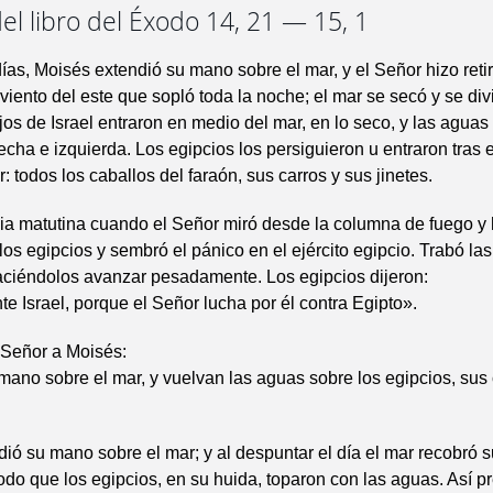
el libro del Éxodo 14, 21 — 15, 1
ías, Moisés extendió su mano sobre el mar, y el Señor hizo reti
 viento del este que sopló toda la noche; el mar se secó y se div
jos de Israel entraron en medio del mar, en lo seco, y las aguas
echa e izquierda. Los egipcios los persiguieron u entraron tras e
: todos los caballos del faraón, sus carros y sus jinetes.
ilia matutina cuando el Señor miró desde la columna de fuego 
e los egipcios y sembró el pánico en el ejército egipcio. Trabó la
aciéndolos avanzar pesadamente. Los egipcios dijeron:
 Israel, porque el Señor lucha por él contra Egipto».
 Señor a Moisés:
mano sobre el mar, y vuelvan las aguas sobre los egipcios, sus 
ió su mano sobre el mar; y al despuntar el día el mar recobró 
odo que los egipcios, en su huida, toparon con las aguas. Así pr