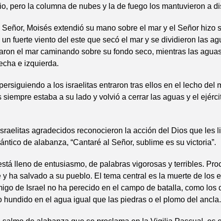
cio, pero la columna de nubes y la de fuego los mantuvieron a di
 Señor, Moisés extendió su mano sobre el mar y el Señor hizo 
 un fuerte viento del este que secó el mar y se dividieron las a
saron el mar caminando sobre su fondo seco, mientras las agua
echa e izquierda.
ersiguiendo a los israelitas entraron tras ellos en el lecho del 
siempre estaba a su lado y volvió a cerrar las aguas y el ejérci
israelitas agradecidos reconocieron la acción del Dios que les l
ántico de alabanza, “Cantaré al Señor, sublime es su victoria”.
está lleno de entusiasmo, de palabras vigorosas y terribles. Pr
e y ha salvado a su pueblo. El tema central es la muerte de los e
igo de Israel no ha perecido en el campo de batalla, como los
 hundido en el agua igual que las piedras o el plomo del ancla.