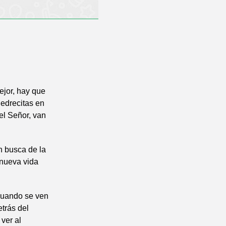
ejor, hay que
iedrecitas en
el Señor, van
en busca de la
a nueva vida
cuando se ven
trás del
ver al