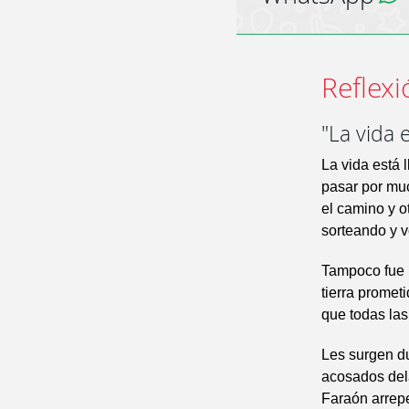
Reflexi
"La vida 
La vida está 
pasar por muc
el camino y o
sorteando y v
Tampoco fue n
tierra promet
que todas las
Les surgen d
acosados dela
Faraón arrepe