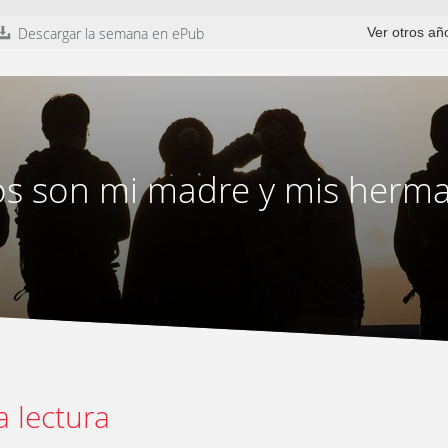
Descargar la semana en ePub
Ver otros añ
os son mi madre y mis herm
a lectura