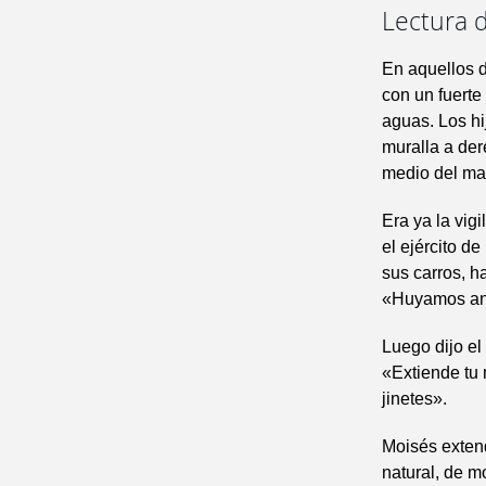
Lectura d
En aquellos d
con un fuerte
aguas. Los hi
muralla a der
medio del mar
Era ya la vig
el ejército d
sus carros, h
«Huyamos ante
Luego dijo el
«Extiende tu 
jinetes».
Moisés extend
natural, de m