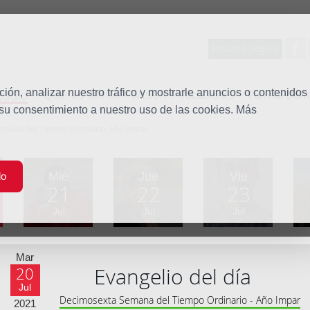
Entorno seguro
tudio
ón, analizar nuestro tráfico y mostrarle anuncios o contenidos
Quiénes somos
Misión
Vocaciones
Familia Dom
 su consentimiento a nuestro uso de las cookies. Más
emana del Tiempo Ordinario, Año impar
Mié
Jue
Vie
do
21
22
23
Jul
Jul
Jul
Mar
Evangelio del día
20
Jul
Decimosexta Semana del Tiempo Ordinario - Año Impar
2021