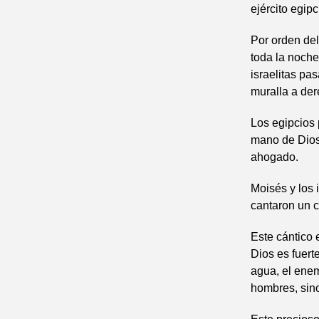
ejército egip
Por orden del
toda la noche
israelitas pa
muralla a der
Los egipcios p
mano de Dios 
ahogado.
Moisés y los 
cantaron un c
Este cántico 
Dios es fuert
agua, el enem
hombres, sino