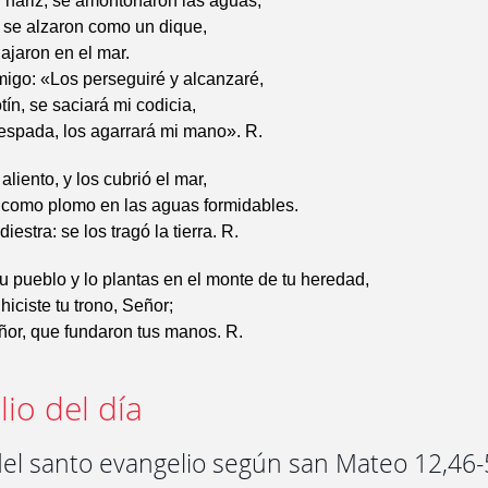
u nariz, se amontonaron las aguas,
s se alzaron como un dique,
uajaron en el mar.
igo: «Los perseguiré y alcanzaré,
otín, se saciará mi codicia,
espada, los agarrará mi mano». R.
aliento, y los cubrió el mar,
 como plomo en las aguas formidables.
diestra: se los tragó la tierra. R.
tu pueblo y lo plantas en el monte de tu heredad,
hiciste tu trono, Señor;
ñor, que fundaron tus manos. R.
io del día
del santo evangelio según san Mateo 12,46