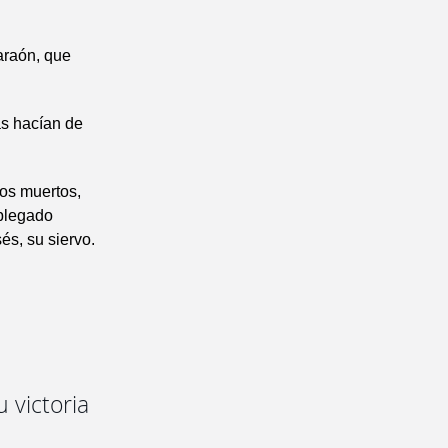
Faraón, que
as hacían de
ios muertos,
splegado
és, su siervo.
 victoria