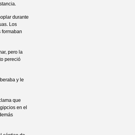
stancia.
soplar durante
guas. Los
s formaban
mar, pero la
to pereció
iberaba y le
oclama que
gipcios en el
 demás