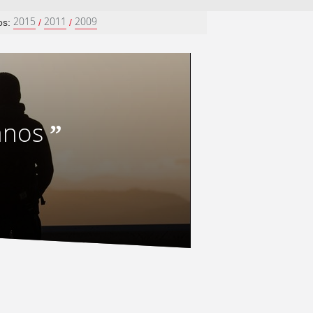
2015
2011
2009
os:
/
/
anos
”