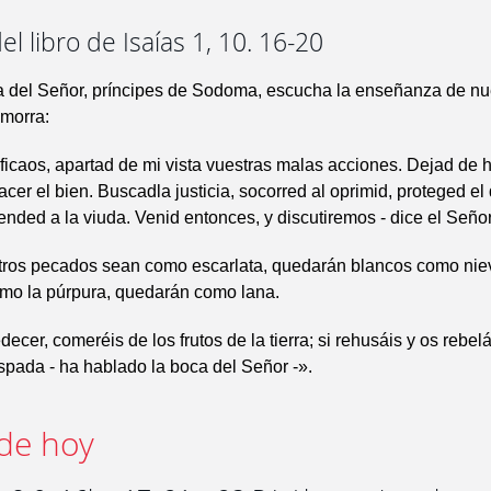
el libro de Isaías 1, 10. 16-20
a del Señor, príncipes de Sodoma, escucha la enseñanza de nu
morra:
ficaos, apartad de mi vista vuestras malas acciones. Dejad de h
cer el bien. Buscadla justicia, socorred al oprimid, proteged el
ended a la viuda. Venid entonces, y discutiremos - dice el Señor
ros pecados sean como escarlata, quedarán blancos como nie
omo la púrpura, quedarán como lana.
ecer, comeréis de los frutos de la tierra; si rehusáis y os rebelá
spada - ha hablado la boca del Señor -».
de hoy