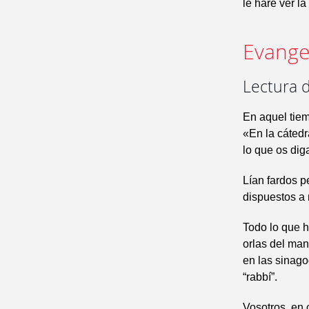
le haré ver la
Evangel
Lectura 
En aquel tiem
«En la cátedr
lo que os dig
Lían fardos p
dispuestos a
Todo lo que h
orlas del man
en las sinago
“rabbí”.
Vosotros, en 