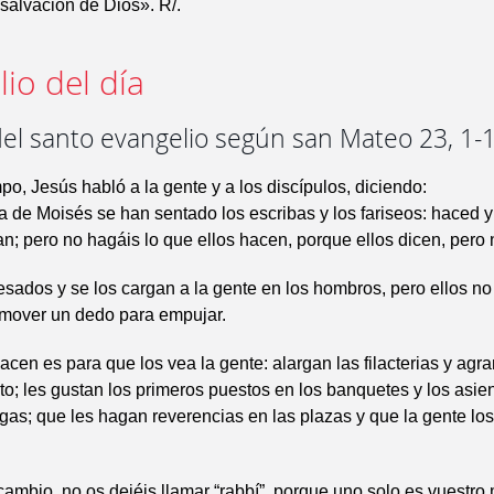
 salvación de Dios». R/.
io del día
del santo evangelio según san Mateo 23, 1-
po, Jesús habló a la gente y a los discípulos, diciendo:
a de Moisés se han sentado los escribas y los fariseos: haced 
an; pero no hagáis lo que ellos hacen, porque ellos dicen, pero
esados y se los cargan a la gente en los hombros, pero ellos no
 mover un dedo para empujar.
acen es para que los vea la gente: alargan las filacterias y agr
to; les gustan los primeros puestos en los banquetes y los asie
gas; que les hagan reverencias en las plazas y que la gente lo
cambio, no os dejéis llamar “rabbí”, porque uno solo es vuestro