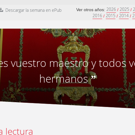
2026
2025
Descargar la semana en ePub
Ver otros años:
/
/
2016
2015
2014
2
/
/
/
es vuestro maestro y todos v
hermanos
”
a lectura