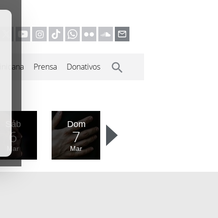
inicana
Prensa
Donativos
Sáb
Dom
6
7
Mar
Mar