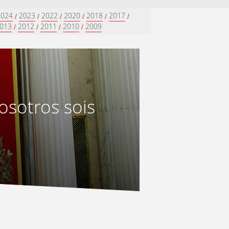
2024
2023
2022
2020
2018
2017
/
/
/
/
/
/
013
2012
2011
2010
2009
/
/
/
/
osotros sois