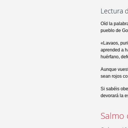
Lectura d
Oíd la palabr
pueblo de Go
«Lavaos, puri
aprended a ha
huérfano, def
Aunque vuest
sean rojos c
Si sabéis obed
devorará la e
Salmo 