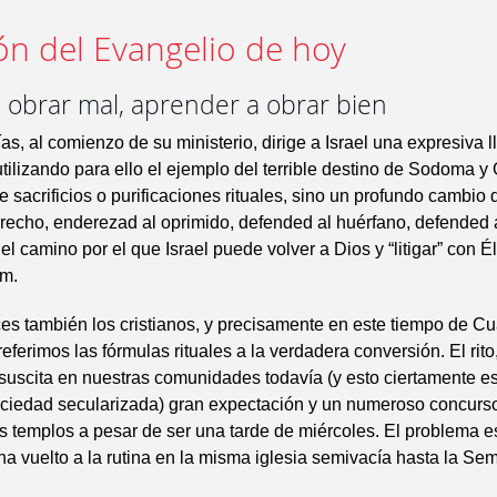
ón del Evangelio de hoy
 obrar mal, aprender a obrar bien
ías, al comienzo de su ministerio, dirige a Israel una expresiva 
tilizando para ello el ejemplo del terrible destino de Sodoma y
e sacrificios o purificaciones rituales, sino un profundo cambio d
recho, enderezad al oprimido, defended al huérfano, defended a 
 el camino por el que Israel puede volver a Dios y “litigar” con É
m.
es también los cristianos, y precisamente en este tiempo de C
eferimos las fórmulas rituales a la verdadera conversión. El rito
suscita en nuestras comunidades todavía (y esto ciertamente e
ciedad secularizada) gran expectación y un numeroso concurso
os templos a pesar de ser una tarde de miércoles. El problema e
ha vuelto a la rutina en la misma iglesia semivacía hasta la S