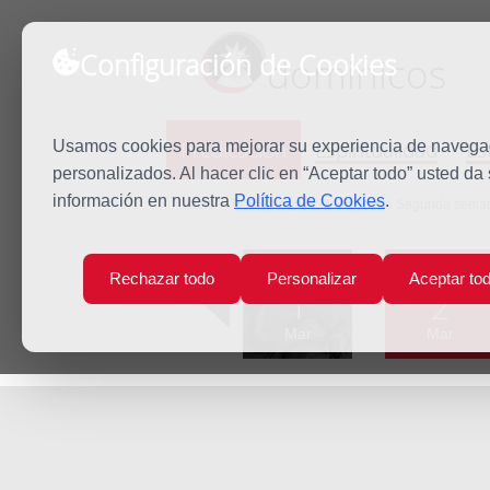
Configuración de Cookies
dominicos
Predicación
Espiritualidad
Es
Usamos cookies para mejorar su experiencia de navegaci
personalizados. Al hacer clic en “Aceptar todo” usted da
información en nuestra
Política de Cookies
.
Inicio
Predicación
Martes de la Segunda sem
Lun
Mar
Rechazar todo
Personalizar
Aceptar to
1
2
Mar
Mar