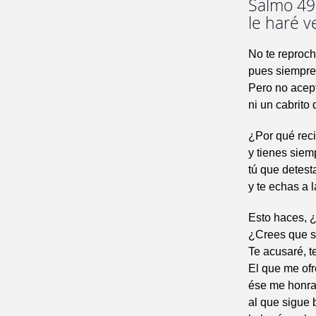
Salmo 49,
le haré v
No te reprocho
pues siempre 
Pero no acept
ni un cabrito 
¿Por qué reci
y tienes siem
tú que detes
y te echas a 
Esto haces, ¿
¿Crees que s
Te acusaré, t
El que me ofr
ése me honra
al que sigue