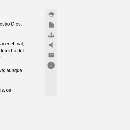
estro Dios,
acer el mal,
 derecho del
 -.
ve; aunque
is, os