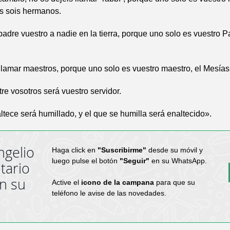
os sois hermanos.
padre vuestro a nadie en la tierra, porque uno solo es vuestro Pa
llamar maestros, porque uno solo es vuestro maestro, el Mesías
tre vosotros será vuestro servidor.
ltece será humillado, y el que se humilla será enaltecido».
ngelio
Haga click en
"Suscribirme"
desde su móvil y
luego pulse el botón
"Seguir"
en su WhatsApp.
tario
en su
Active el
icono de la campana
para que su
teléfono le avise de las novedades.