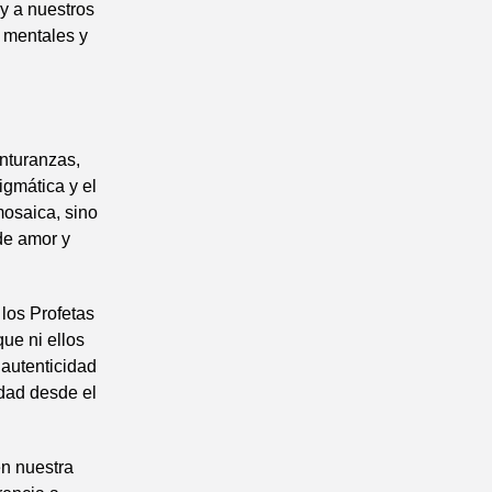
 y a nuestros
 mentales y
enturanzas,
igmática y el
mosaica, sino
de amor y
 los Profetas
que ni ellos
autenticidad
dad desde el
en nuestra