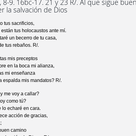
 8-9. 16bc-17. 21 y 23 R/. Al que sigue bu
er la salvación de Dios
 tus sacrificios,
están tus holocaustos ante mí.
aré un becerro de tu casa,
de tus rebaños. R/.
tas mis preceptos
pre en la boca mi alianza,
tas mi enseñanza
la espalda mis mandatos? R/.
y me voy a callar?
oy como tú?
e lo echaré en cara.
ece acción de gracias,
;
 buen camino