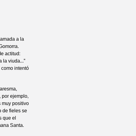
llamada a la
 Gomorra.
e actitud:
la viuda...”
l como intentó
uaresma,
, por ejemplo,
s muy positivo
 de fieles se
s que el
emana Santa.