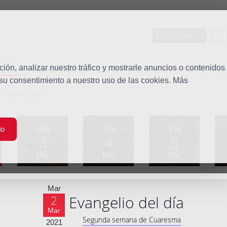
Entorno seguro
tudio
ón, analizar nuestro tráfico y mostrarle anuncios o contenidos
Quiénes somos
Misión
Vocaciones
Familia Dom
 su consentimiento a nuestro uso de las cookies. Más
ana de Cuaresma
Mié
Jue
Vie
do
3
4
5
Mar
Mar
Mar
Mar
Evangelio del día
2
Mar
Segunda semana de Cuaresma
2021