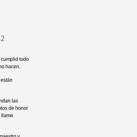
12
y cumplid todo
 no hacen.
 están
andan las
ntos de honor
s llame
 maestro y