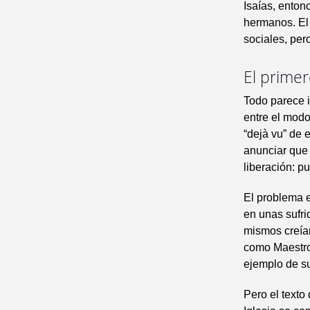
Isaías, enton
hermanos. El
sociales, per
El primer
Todo parece i
entre el modo
“dejà vu” de 
anunciar que
liberación: pu
El problema e
en unas sufrid
mismos creían
como Maestro 
ejemplo de s
Pero el texto