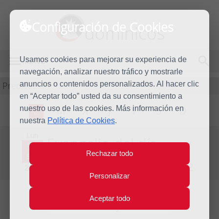
Configuración de Cookies
dominicos
Usamos cookies para mejorar su experiencia de
MENÚ
navegación, analizar nuestro tráfico y mostrarle
Predicación
anuncios o contenidos personalizados. Al hacer clic
en “Aceptar todo” usted da su consentimiento a
nuestro uso de las cookies. Más información en
L
M
X
J
V
S
D
nuestra
Política de Cookies
.
Lun
Evangelio del día
14
Rechazar todo
Sep
Vigésimo cuarta Semana del Tiempo Ordinario
2015
Personalizar
Aceptar todo
Lecturas del día y comentario