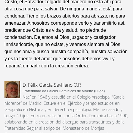
Cristo, el Salvador colgado del madero no está ahí para
otra cosa que para salvar. De ninguna manera está para
condenar. Tiene los brazos abiertos para abrazar, no para
amenazar. A nosotros corresponde verlo y transmitirlo así,
predicar que Cristo es vida y salud, no piedra de
condenación. Dejemos al Dios juzgador y castigador
inmisericorde, que no existe, y veamos siempre al Dios
que nos ama y busca nuestra compañía, nuestra salvación
y es la fuente del amor que nosotros debemos vivir y
repartir/compartir con la creación entera.
D. Félix García Sevillano O.P.
Fraternidad de Laicos Dominicos de Viveiro (Lugo)
Nací en 1946 y estudié en el Colegio Arzobispal “García
Morente” de Madrid. Estuve en el Ejército y tengo estudios en
Geografía en Historia y en derecho y psicología. Me he casado y
tengo 4 hijos. Entro en relación con la Orden Dominica hacia 1990,
colaborando en la creación del albergue para transeúntes y de la
Fraternidad Seglar al abrigo del Monasterio de Monjas