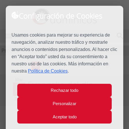
Configuración de Cookies
dominicos
Usamos cookies para mejorar su experiencia de
MENÚ
navegación, analizar nuestro tráfico y mostrarle
Predicación
anuncios o contenidos personalizados. Al hacer clic
en “Aceptar todo” usted da su consentimiento a
nuestro uso de las cookies. Más información en
L
M
X
J
V
S
D
nuestra
Política de Cookies
.
Mar
Evangelio del día
14
Rechazar todo
Sep
Vigésimo cuarta Semana del Tiempo Ordinario
2021
Personalizar
Aceptar todo
Lecturas del día y comentario