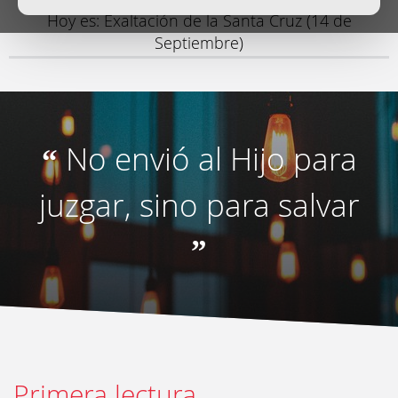
Hoy es: Exaltación de la Santa Cruz (14 de
Septiembre)
No envió al Hijo para
“
juzgar, sino para salvar
”
Primera lectura