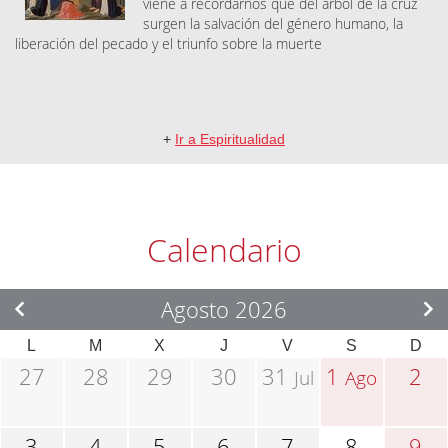
viene a recordarnos que del árbol de la cruz
surgen la salvación del género humano, la
liberación del pecado y el triunfo sobre la muerte
+
Ir a Espiritualidad
Calendario
Agosto 2026
L
M
X
J
V
S
D
27
28
29
30
31
1
2
Jul
Ago
3
4
5
6
7
8
9