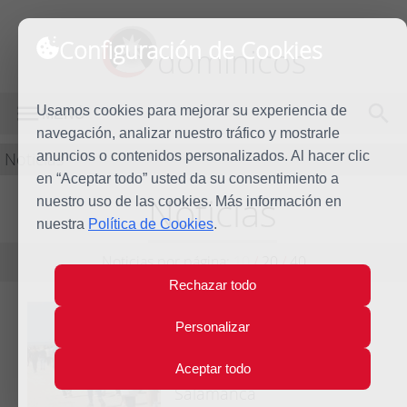
Configuración de Cookies
dominicos
Usamos cookies para mejorar su experiencia de
MENÚ
navegación, analizar nuestro tráfico y mostrarle
Noticias
anuncios o contenidos personalizados. Al hacer clic
en “Aceptar todo” usted da su consentimiento a
Noticias
nuestro uso de las cookies. Más información en
nuestra
Política de Cookies
.
Noticias por página:
10
/
20
/
40
Rechazar todo
La Campaña solidaria de
4 Jun
Personalizar
Las Villas recauda más de
12.000 euros para
Aceptar todo
proyectos en Haití, India y
Salamanca