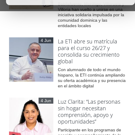
Babilafuente, Moríñigo, Villoruela y
Villoria han vuelto a unirse en una
iniciativa solidaria impulsada por la
comunidad dominica y las
entidades locales
La ETI abre su matrícula
4 Jun
para el curso 26/27 y
consolida su crecimiento
global
Con alumnado de todo el mundo
hispano, la ETI continúa ampliando
su oferta académica y su presencia
en el ámbito digital
Luz Clarita: “Las personas
4 Jun
sin hogar necesitan
comprensión, apoyo y
oportunidades”
Participante en los programas de