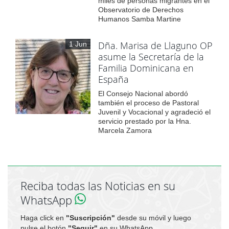
miles de personas migrantes en el
Observatorio de Derechos
Humanos Samba Martine
Dña. Marisa de Llaguno OP
1 Jun
asume la Secretaría de la
Familia Dominicana en
España
El Consejo Nacional abordó
también el proceso de Pastoral
Juvenil y Vocacional y agradeció el
servicio prestado por la Hna.
Marcela Zamora
Reciba todas las Noticias en su
WhatsApp
Haga click en
"Suscripción"
desde su móvil y luego
pulse el botón
"Seguir"
en su WhatsApp.