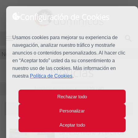
Configuración de Cookies
dominicos
Usamos cookies para mejorar su experiencia de
MENÚ
navegación, analizar nuestro tráfico y mostrarle
Noticias
anuncios o contenidos personalizados. Al hacer clic
en “Aceptar todo” usted da su consentimiento a
Noticias
nuestro uso de las cookies. Más información en
nuestra
Política de Cookies
.
Noticias por página:
10
/
20
/
40
Rechazar todo
Filtrando por año:
2018
|
ver todas
Personalizar
Aceptar todo
La FESD reúne a cerca de
22 Abr