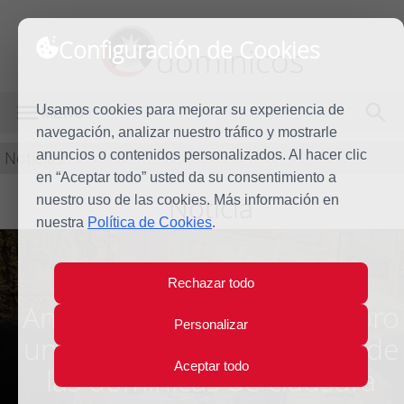
Configuración de Cookies
dominicos
Usamos cookies para mejorar su experiencia de
MENÚ
navegación, analizar nuestro tráfico y mostrarle
Noticias
anuncios o contenidos personalizados. Al hacer clic
en “Aceptar todo” usted da su consentimiento a
Noticia
nuestro uso de las cookies. Más información en
nuestra
Política de Cookies
.
Rechazar todo
Ana Amado presenta en Toro
Personalizar
un libro que acerca la vida de
Aceptar todo
las dominicas de clausura