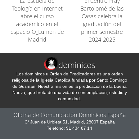
La Escuela de
El Centro Fray
Teología en Internet
Bartolomé de las
abre el curso
Casas celebra la
académico en el
graduación del
espacio O_Lumen de
primer semestre
Madrid
2024-2025
dominicos
Los dominicos u Orden de Predicadores es una orden
religiosa de la Iglesia Católica fundada por Santo Domingo
de Guzmán. Nuestra misión es la predicación de la Buena
Nueva, que brota de una vida de contemplación, estudio y
comunidad.
Oficina de Comunicación Dominicos España
C/ Juan de Urbieta 51, Madrid, 28007 España
Teléfono: 91 434 87 14