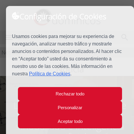
Configuración de Cookies
dominicos
Usamos cookies para mejorar su experiencia de
MENÚ
navegación, analizar nuestro tráfico y mostrarle
Noticias
anuncios o contenidos personalizados. Al hacer clic
en “Aceptar todo” usted da su consentimiento a
Noticia
nuestro uso de las cookies. Más información en
nuestra
Política de Cookies
.
Rechazar todo
La Universidad Católica de
Personalizar
Valencia reflexiona sobre
Aceptar todo
sinodalidad e inteligencia