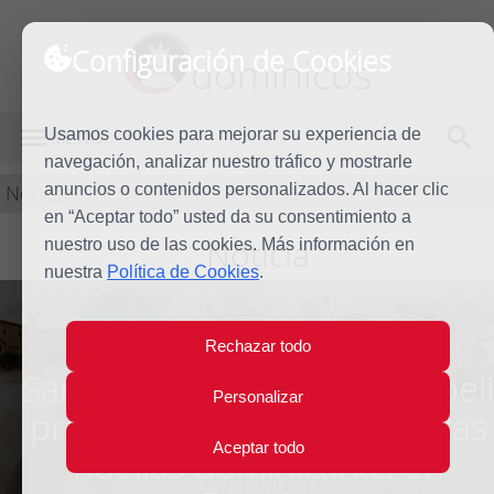
Configuración de Cookies
dominicos
Usamos cookies para mejorar su experiencia de
MENÚ
navegación, analizar nuestro tráfico y mostrarle
Noticias
anuncios o contenidos personalizados. Al hacer clic
en “Aceptar todo” usted da su consentimiento a
Noticia
nuestro uso de las cookies. Más información en
nuestra
Política de Cookies
.
Rechazar todo
Santo Domingo de Scala Coel
Personalizar
propone un recorrido por las
Aceptar todo
huellas dominicanas en