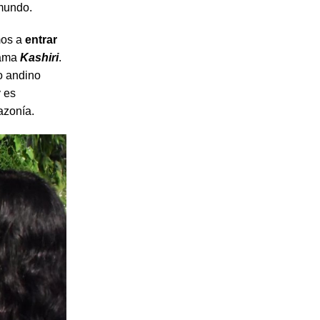
 mundo.
mos a
entrar
lama
Kashiri
.
o andino
y es
azonía.