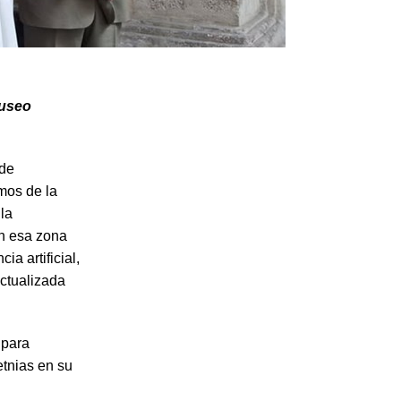
Museo
 de
mos de la
 la
en esa zona
a artificial,
actualizada
 para
etnias en su