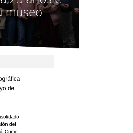
su museo
ográfica
oyo de
solidado
sión del
rú. Como