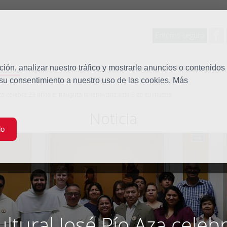
Entorno seguro
tudio
ón, analizar nuestro tráfico y mostrarle anuncios o contenidos
Quiénes somos
Misión
Vocaciones
Familia Dom
 su consentimiento a nuestro uso de las cookies. Más
Aza celebra 23 años e inaugura la renovada sala 3 de su museo
Noticia
do
ultural José Pío Aza celeb