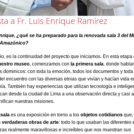
sta a Fr. Luis Enrique Ramírez
Enrique, ¿qué se ha preparado para la renovada sala 3 del 
o Amazónico?
io, es la continuidad del proyecto que iniciamos. En esta etapa
nuestro museo
, comenzamos con
la primera sala
, donde habla
os dominicos: con toda la emoción, todos los documentos y toda
del encuentro con las diversas etnias que vivían y hacían vida 
a. También hay experiencias que utilizan tecnología e inteligenci
can desde la ciudad de Lima a una observación directa y casi 
nifican nuestras misiones.
sala
es una exposición en torno a los
objetos cotidianos
que,
n
verdaderas obras de arte
: todo lo que usaban las diferentes 
iezas realmente maravillosas e increíbles que nos muestran sus