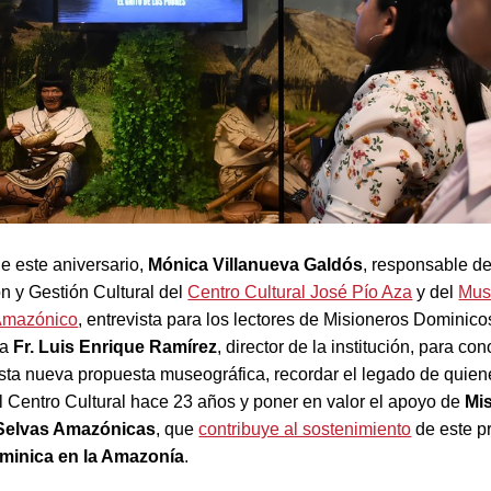
e este aniversario,
Mónica Villanueva Galdós
, responsable d
 y Gestión Cultural del
Centro Cultural José Pío Aza
y del
Mus
 Amazónico
, entrevista para los lectores de Misioneros Dominic
 a
Fr. Luis Enrique Ramírez
, director de la institución, para con
esta nueva propuesta museográfica, recordar el legado de quien
l Centro Cultural hace 23 años y poner en valor el apoyo de
Mi
Selvas Amazónicas
, que
contribuye al sostenimiento
de este p
minica en la Amazonía
.