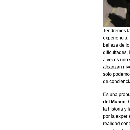
Tendremos 
experiencia,
belleza de lo
dificultades
a veces uno 
alcanzan nive
solo podemos 
de conciencia
Es una prop
del Museo
. 
la historia y 
por la exper
realidad con