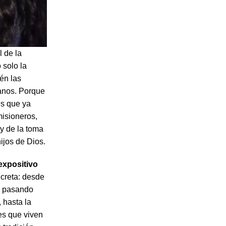
al de la
 solo la
ién las
manos. Porque
es que ya
misioneros,
 y de la toma
ijos de Dios.
expositivo
ncreta: desde
, pasando
, hasta la
es que viven