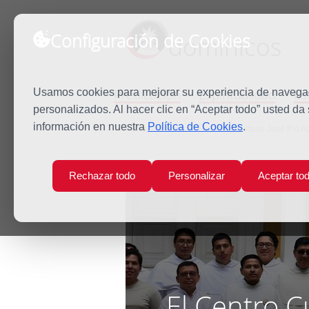
Configuración de Cookies
dominicos
Predicación
Espiritualidad
Es
Usamos cookies para mejorar su experiencia de navegaci
personalizados. Al hacer clic en “Aceptar todo” usted da
información en nuestra
Política de Cookies
.
Inicio
Noticias
El Centro Cultural José Pío 
Rechazar todo
Personalizar
Aceptar to
El Centro C