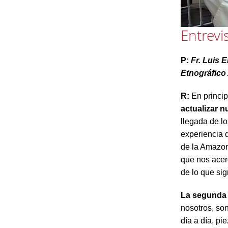
Entrevi
P:
Fr. Luis 
Etnográfic
R:
En princip
actualizar 
llegada de l
experiencia 
de la Amazoní
que nos acer
de lo que sig
La segunda 
nosotros, so
día a día, p