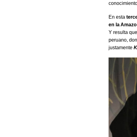
conocimientos
En esta
terc
en la Amazo
Y resulta qu
peruano, don
justamente
K