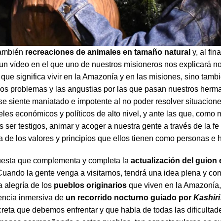
también
recreaciones de animales en tamaño natural
y, al fin
 un vídeo en el que uno de nuestros misioneros nos explicará no
 que significa vivir en la Amazonía y en las misiones, sino tamb
, los problemas y las angustias por las que pasan nuestros her
se siente maniatado e impotente al no poder resolver situacion
les económicos y políticos de alto nivel, y ante las que, como 
ser testigos, animar y acoger a nuestra gente a través de la fe
 de los valores y principios que ellos tienen como personas e h
uesta que complementa y completa la
actualización del guion 
Cuando la gente venga a visitarnos, tendrá una idea plena y co
la alegría de los
pueblos originarios
que viven en la Amazonía
iencia inmersiva de
un recorrido nocturno guiado por
Kashiri
creta que debemos enfrentar y que habla de todas las dificultad