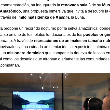
a conmemoración, ha inaugurado la
renovada sala 3
de su
Mus
o Amazónico
, una propuesta inmersiva que invita a descubrir l
través del
mito matsigenka de
Kashiri
, la Luna.
la
propone un recorrido nocturno por la selva amazónica, donde 
arse en uno de los relatos fundacionales de los
pueblos origi
ruano. A través de
recreaciones de animales en tamaño nat
iovisuales y una cuidada ambientación, la exposición culmina c
e un
misionero dominico
que comparte la riqueza de la vida en
í como los desafíos que afrontan diariamente las comunidades
 acompañan.