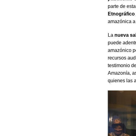
parte de est
Etnográfic
amazónica a 
La
nueva sa
puede adentr
amazónico pe
recursos aud
testimonio d
Amazonía, as
quienes las