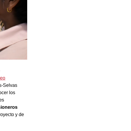
e
eo
os-Selvas
ocer los
es
sioneros
royecto y de