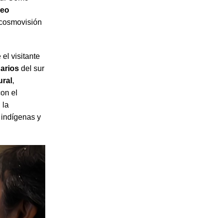
eo
a cosmovisión
el visitante
narios
del sur
ural
,
on el
 la
 indígenas y