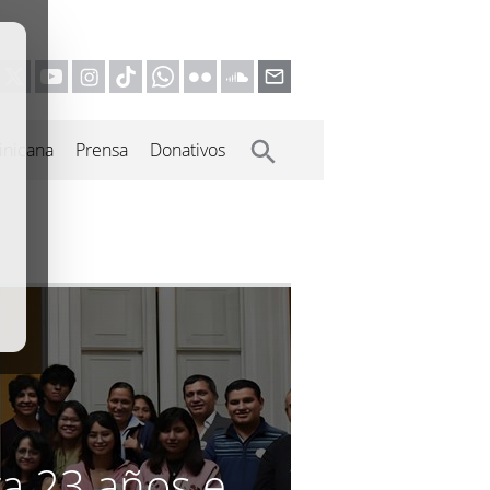
inicana
Prensa
Donativos
ra 23 años e