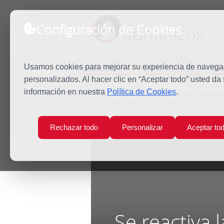
Configuración de Cookies
dominicos
Predicación
Espiritualidad
Es
Usamos cookies para mejorar su experiencia de navegaci
personalizados. Al hacer clic en “Aceptar todo” usted da
información en nuestra
Política de Cookies
.
Inicio
Noticias
Se reactiva la causa de cano
Rechazar todo
Personalizar
Aceptar to
Se reactiva 