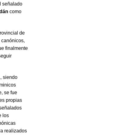
el señalado
rdán
como
rovincial de
s canónicos,
ue finalmente
seguir
, siendo
ominicos
, se fue
es propias
 señalados
 los
anónicas
ya realizados