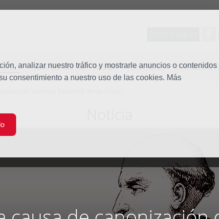
Entorno seguro
tudio
ón, analizar nuestro tráfico y mostrarle anuncios o contenidos
Quiénes somos
Misión
Vocaciones
Familia Dom
 su consentimiento a nuestro uso de las cookies. Más
nización del dominico Bartolomé de las Casas
Noticia
do
la causa de canonización