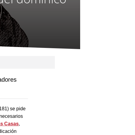
cadores
181) se pide
 necesarios
as Casas
,
dicación