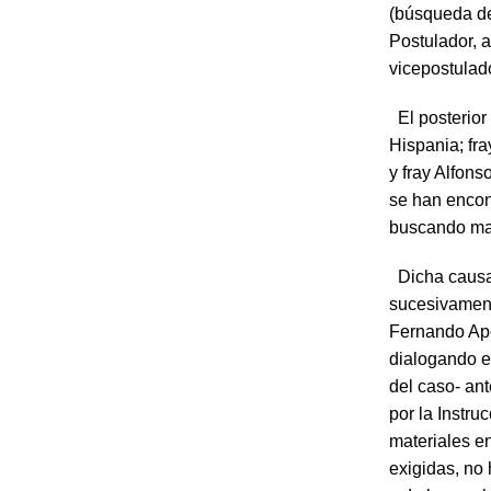
(búsqueda de
Postulador, 
vicepostulad
El posterior 
Hispania; fr
y fray Alfon
se han encon
buscando mate
Dicha causa 
sucesivament
Fernando Apo
dialogando e
del caso- an
por la Instru
materiales e
exigidas, no 