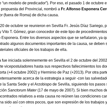
 “un modelo de predicador”). Por eso, el pasado 1 de octubre 
a propuesta del Provincial, nombró a
Fr. Alfonso Esponera Ce
or (fuera de Roma) de dicha causa.
20 de octubre se reunieron en Sevilla Fr. Jesús Díaz Sariego, p
ay Vito T. Gómez, gran conocedor de este tipo de procedimiento
so Esponera. Entre los diversos aspectos que se señalaron, ya q
trado algunos documentos importantes de la causa, se deben 
riales oficiales de los trabajos de ella.
fue iniciada solemnemente en Sevilla el 2 de octubre del 2002
e vicepostuladores hasta sus respectivos fallecimientos los d
rta (+4 octubre 2002) y Herminio de Paz (+2013). Por otra parte
xtensamente acerca de la estrategia a seguir -con las salvedad
te la Santa Sede y el Arzobispo de Sevilla, siguiendo los pasos
cción
Sanctorum Mater
(17 de mayo de 2007). Si bien muchos de
ncontrados relativos a esta causa no reúnen las condiciones c
ha sido así con otros pocos, que son expresión de los trabajos 