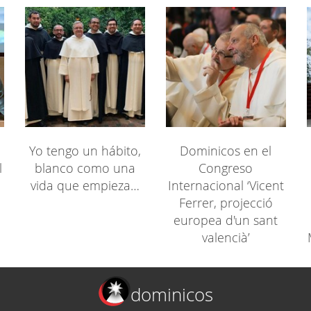
Yo tengo un hábito,
Dominicos en el
l
blanco como una
Congreso
vida que empieza…
Internacional ‘Vicent
Ferrer, projecció
europea d'un sant
valencià’
dominicos