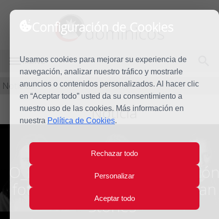
Configuración de Cookies
dominicos
Usamos cookies para mejorar su experiencia de
MENÚ
navegación, analizar nuestro tráfico y mostrarle
Noticias
anuncios o contenidos personalizados. Al hacer clic
en “Aceptar todo” usted da su consentimiento a
Noticia
nuestro uso de las cookies. Más información en
nuestra
Política de Cookies
.
Rechazar todo
O_LUMEN acoge la exposició
Personalizar
fotográfica “Shame European
Aceptar todo
Stories”