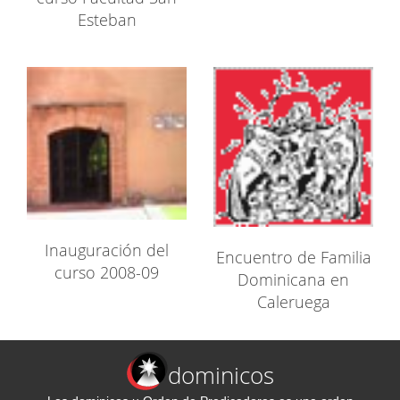
Esteban
Inauguración del
Encuentro de Familia
curso 2008-09
Dominicana en
Caleruega
dominicos