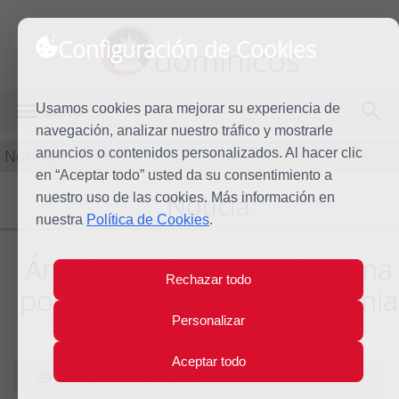
Configuración de Cookies
dominicos
Usamos cookies para mejorar su experiencia de
MENÚ
navegación, analizar nuestro tráfico y mostrarle
Noticias
anuncios o contenidos personalizados. Al hacer clic
en “Aceptar todo” usted da su consentimiento a
Noticia
nuestro uso de las cookies. Más información en
nuestra
Política de Cookies
.
Ángel Martínez Casado toma
Rechazar todo
posesión en la Real Academia
de doctores de España
Personalizar
Aceptar todo
29 de septiembre de 2008