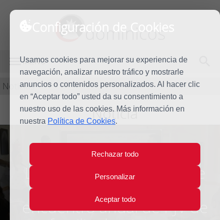
Configuración de Cookies
dominicos
Usamos cookies para mejorar su experiencia de
MENÚ
navegación, analizar nuestro tráfico y mostrarle
Noticias
anuncios o contenidos personalizados. Al hacer clic
en “Aceptar todo” usted da su consentimiento a
Noticia
nuestro uso de las cookies. Más información en
nuestra
Política de Cookies
.
Rechazar todo
Los jóvenes dominicos de
Personalizar
España se reúnen en el
Aceptar todo
encuentro anual de PJV de