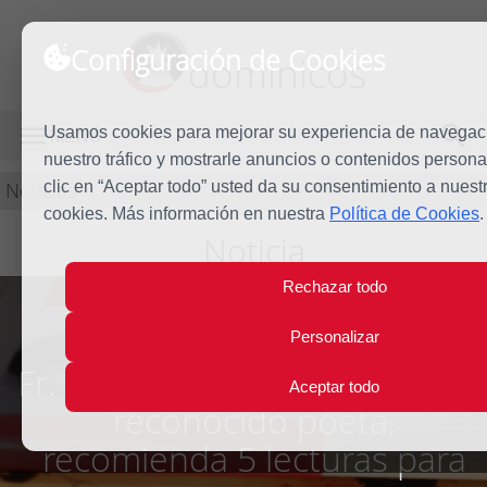
Configuración de Cookies
dominicos
Usamos cookies para mejorar su experiencia de navegaci
MENÚ
nuestro tráfico y mostrarle anuncios o contenidos persona
Noticias
clic en “Aceptar todo” usted da su consentimiento a nuest
cookies. Más información en nuestra
Política de Cookies
.
Noticia
Rechazar todo
Personalizar
Fr. Antonio Praena, dominico 
Aceptar todo
reconocido poeta,
recomienda 5 lecturas para