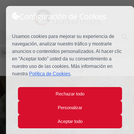
Configuración de Cookies
dominicos
Usamos cookies para mejorar su experiencia de
MENÚ
navegación, analizar nuestro tráfico y mostrarle
Noticias
anuncios o contenidos personalizados. Al hacer clic
en “Aceptar todo” usted da su consentimiento a
Noticia
nuestro uso de las cookies. Más información en
nuestra
Política de Cookies
.
Rechazar todo
Los grupos de trabajo han
Personalizar
entrado de lleno en los
Aceptar todo
nombres para candidatos a