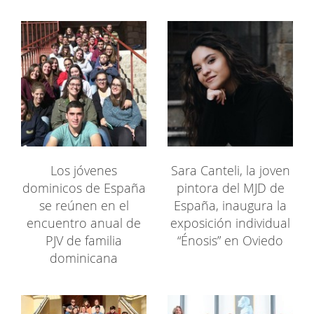
Los jóvenes
Sara Canteli, la joven
dominicos de España
pintora del MJD de
se reúnen en el
España, inaugura la
encuentro anual de
exposición individual
PJV de familia
“Énosis” en Oviedo
dominicana