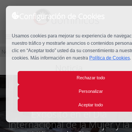
Configuración de Cookies
dominicos
Usamos cookies para mejorar su experiencia de navegaci
MENÚ
nuestro tráfico y mostrarle anuncios o contenidos persona
Noticias
clic en “Aceptar todo” usted da su consentimiento a nuest
cookies. Más información en nuestra
Política de Cookies
.
Noticia
Rechazar todo
Personalizar
Entrevistamos a Cristina
Aceptar todo
Expósito en el Día
Internacional de la Mujer y la