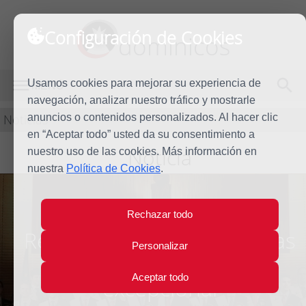
Configuración de Cookies
dominicos
Usamos cookies para mejorar su experiencia de
MENÚ
navegación, analizar nuestro tráfico y mostrarle
Noticias
anuncios o contenidos personalizados. Al hacer clic
en “Aceptar todo” usted da su consentimiento a
Noticia
nuestro uso de las cookies. Más información en
nuestra
Política de Cookies
.
Rechazar todo
Reencuentros y despedidas
Personalizar
para una generación
Aceptar todo
excepcional