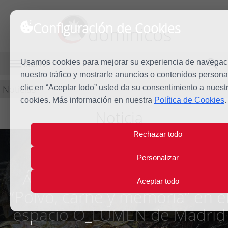
Configuración de Cookies
dominicos
Usamos cookies para mejorar su experiencia de navegaci
MENÚ
nuestro tráfico y mostrarle anuncios o contenidos persona
Noticias
clic en “Aceptar todo” usted da su consentimiento a nuest
cookies. Más información en nuestra
Política de Cookies
.
Noticia
Rechazar todo
Personalizar
Ángeles Sacedón presenta
Aceptar todo
“Polvo, carne y memoria” en e
espacio O_LUMEN de Madrid