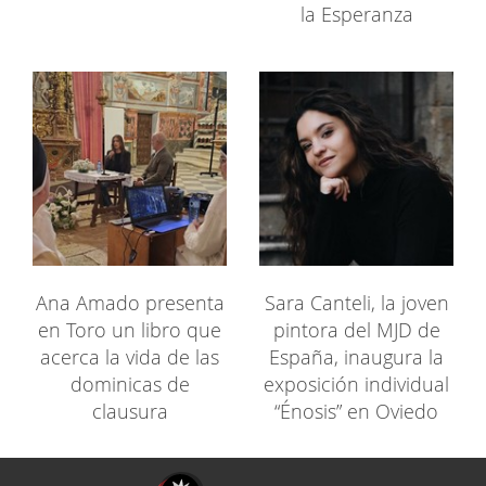
la Esperanza
Ana Amado presenta
Sara Canteli, la joven
en Toro un libro que
pintora del MJD de
acerca la vida de las
España, inaugura la
dominicas de
exposición individual
clausura
“Énosis” en Oviedo