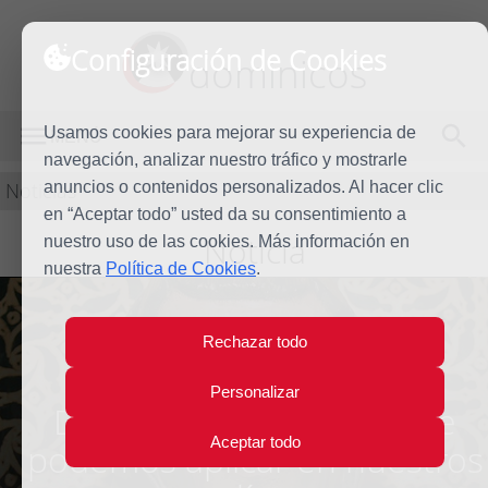
Configuración de Cookies
dominicos
Usamos cookies para mejorar su experiencia de
MENÚ
navegación, analizar nuestro tráfico y mostrarle
Noticias
anuncios o contenidos personalizados. Al hacer clic
en “Aceptar todo” usted da su consentimiento a
Noticia
nuestro uso de las cookies. Más información en
nuestra
Política de Cookies
.
Rechazar todo
5 enseñanzas de Santo
Personalizar
Domingo de Guzmán que
Aceptar todo
podemos aplicar en nuestros