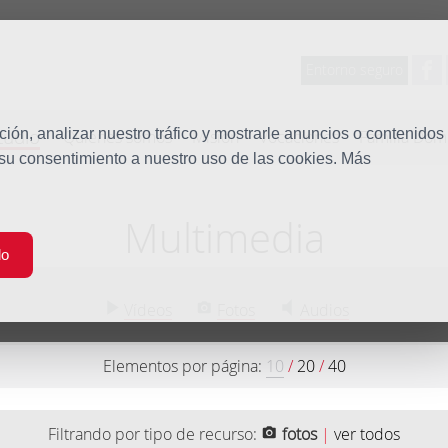
Entorno seguro
tudio
ón, analizar nuestro tráfico y mostrarle anuncios o contenidos
Quiénes somos
Misión
Vocaciones
Familia Dom
 su consentimiento a nuestro uso de las cookies. Más
Multimedia
do
Vídeos
Fotos
Audios
Elementos por página:
10
/
20
/
40
Filtrando por tipo de recurso:
fotos
|
ver todos