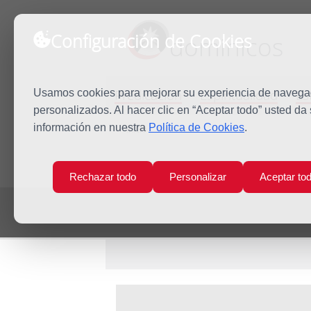
Configuración de Cookies
dominicos
Predicación
Espiritualidad
Es
Usamos cookies para mejorar su experiencia de navegaci
personalizados. Al hacer clic en “Aceptar todo” usted da
información en nuestra
Política de Cookies
.
Inicio
Multimedia
Rechazar todo
Personalizar
Aceptar to