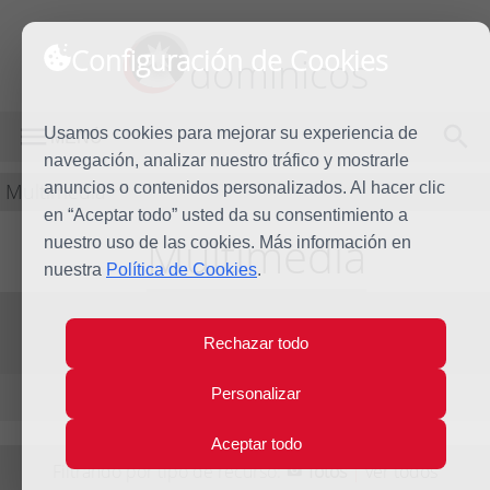
Configuración de Cookies
dominicos
Usamos cookies para mejorar su experiencia de
MENÚ
navegación, analizar nuestro tráfico y mostrarle
Multimedia
anuncios o contenidos personalizados. Al hacer clic
en “Aceptar todo” usted da su consentimiento a
Multimedia
nuestro uso de las cookies. Más información en
nuestra
Política de Cookies
.
Vídeos
Fotos
Audios
Rechazar todo
Personalizar
Elementos por página:
10
/
20
/
40
Aceptar todo
Filtrando por tipo de recurso:
fotos
|
ver todos