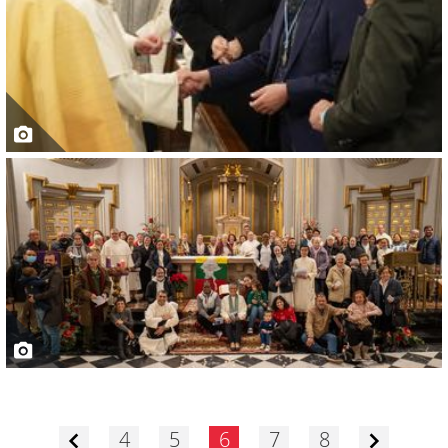
4
5
6
7
8