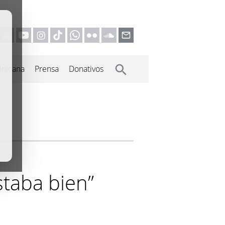
inicana
Prensa
Donativos
staba bien”