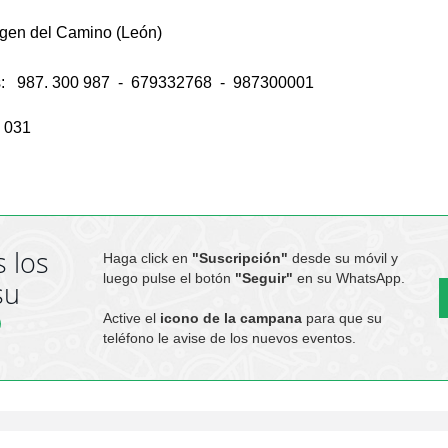
rgen del Camino (León)
es: 987. 300 987 - 679332768 - 987300001
2 031
 los
Haga click en
"Suscripción"
desde su móvil y
luego pulse el botón
"Seguir"
en su WhatsApp.
su
Active el
icono de la campana
para que su
teléfono le avise de los nuevos eventos.