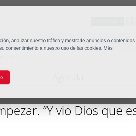
Entorno seguro
tudio
ón, analizar nuestro tráfico y mostrarle anuncios o contenidos
Quiénes somos
Misión
Vocaciones
Familia Dom
 su consentimiento a nuestro uso de las cookies. Más
 que estaba bien”
Agenda
do
mpezar. “Y vio Dios que e