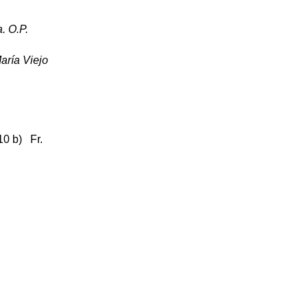
a. O.P.
aría Viejo
10 b) Fr.