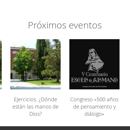
Próximos eventos
Ejercicios. ¿Dónde
Congreso «500 años
están las manos de
de pensamiento y
Dios?
diálogo»