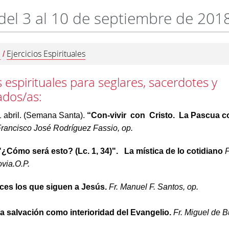
del 3 al 10 de septiembre de 201
d
Ejercicios Espirituales
/
s espirituales para seglares, sacerdotes y
ados/as:
1 abril. (Semana Santa).
“Con-vivir con Cristo. La Pascua 
Francisco José Rodríguez Fassio, op.
"¿Cómo será esto? (Lc. 1, 34)". La mística de lo cotidiano
F
via.O.P.
ices los que siguen a Jesús.
Fr. Manuel F. Santos, op.
a salvación como interioridad del Evangelio.
Fr. Miguel de 