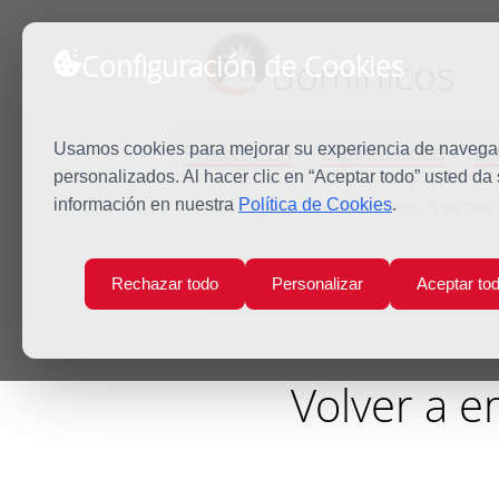
Configuración de Cookies
dominicos
Predicación
Espiritualidad
Es
Usamos cookies para mejorar su experiencia de navegaci
personalizados. Al hacer clic en “Aceptar todo” usted da
información en nuestra
Política de Cookies
.
Inicio
Agenda
Volver a empezar. “Y vio Dios
Rechazar todo
Personalizar
Aceptar to
Volver a e