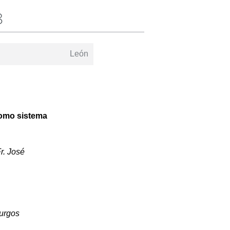
8
León
como sistema
r. José
Burgos