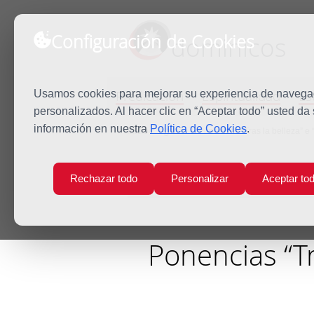
Configuración de Cookies
dominicos
Predicación
Espiritualidad
Es
Usamos cookies para mejorar su experiencia de navegaci
personalizados. Al hacer clic en “Aceptar todo” usted da
información en nuestra
Política de Cookies
.
Inicio
Agenda
Ponencias “Tras la belleza” e 
Rechazar todo
Personalizar
Aceptar to
Ponencias “Tr