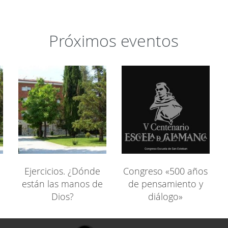
Próximos eventos
Ejercicios. ¿Dónde
Congreso «500 años
están las manos de
de pensamiento y
Dios?
diálogo»