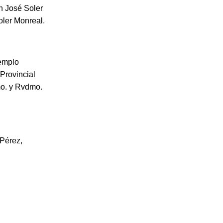
n José Soler
oler Monreal.
templo
 Provincial
mo. y Rvdmo.
 Pérez,