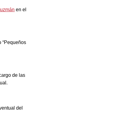
Guzmán
en el
to “Pequeños
cargo de las
ual.
ventual del