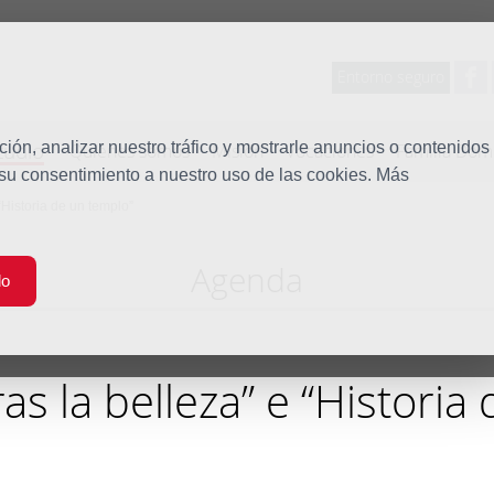
Entorno seguro
tudio
ón, analizar nuestro tráfico y mostrarle anuncios o contenidos
Quiénes somos
Misión
Vocaciones
Familia Dom
 su consentimiento a nuestro uso de las cookies. Más
“Historia de un templo”
Agenda
do
as la belleza” e “Historia