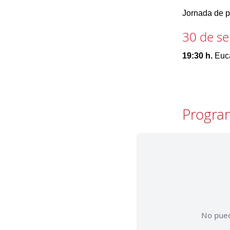
Jornada de p
30 de s
19:30 h.
Euca
Progra
No pued