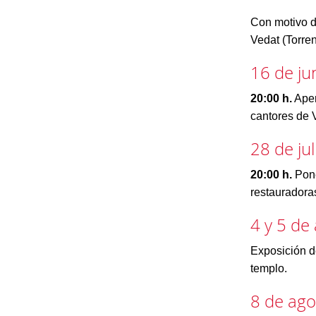
Con motivo d
Vedat (Torren
16 de ju
20:00 h.
Aper
cantores de 
28 de jul
20:00 h.
Pone
restauradora
4 y 5 de
Exposición de
templo.
8 de ago