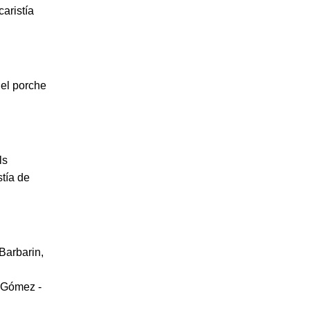
aristía
 el porche
ls
tía de
Barbarin,
o Gómez -