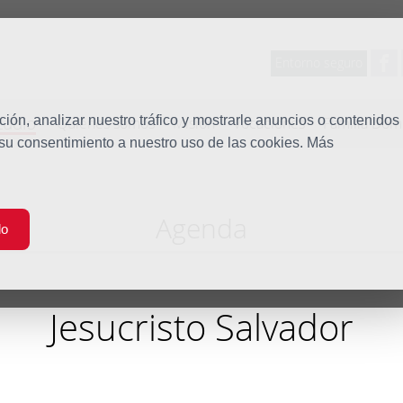
Entorno seguro
tudio
ón, analizar nuestro tráfico y mostrarle anuncios o contenidos
Quiénes somos
Misión
Vocaciones
Familia Dom
 su consentimiento a nuestro uso de las cookies. Más
Agenda
do
Jesucristo Salvador