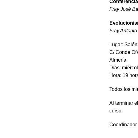
Conferencia 
Fray José Ba
Evolucionis
Fray Antonio
Lugar: Salón
C/ Conde Ofa
Almería
Días: miérco
Hora: 19 hor
Todos los mi
Al terminar e
curso.
Coordinador 