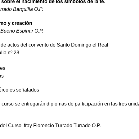
sobre el nacimiento de los símbolos de la fe.
rrado Barquilla O.P.
mo y creación
 Bueno Espinar O.P.
 de actos del convento de Santo Domingo el Real
lia nº 28
les
as
ércoles señalados
l curso se entregarán diplomas de participación en las tres uni
del Curso: fray Florencio Turrado Turrado O.P.