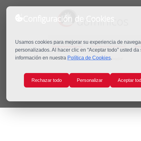
Configuración de Cookies
dominicos
Predicación
Espiritualidad
Es
Usamos cookies para mejorar su experiencia de navegaci
personalizados. Al hacer clic en “Aceptar todo” usted da
información en nuestra
Política de Cookies
.
Inicio
Agenda
Jesucristo Salvador
Rechazar todo
Personalizar
Aceptar to