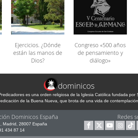
Ejercicios. ¿Dónde
Congreso «500 años
están las manos de
de pensamiento y
Dios?
diálogo»
dominicos
redicadores es una orden religiosa de la Iglesia Católica fundada p
predicación de la Buena Nueva, que brota de una vida de contemplación
ción Dominicos España
Redes s
1, Madrid, 28007 España
 91 434 87 14