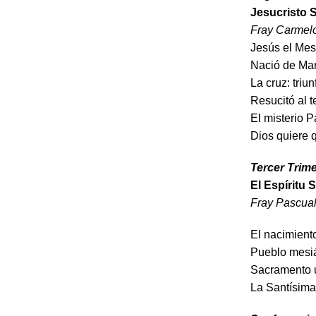
Jesucristo 
Fray Carmelo
Jesús el Mesí
Nació de Mar
La cruz: triun
Resucitó al t
El misterio 
Dios quiere 
Tercer Trime
El Espíritu 
Fray Pascual
El nacimiento
Pueblo mesi
Sacramento u
La Santísima 