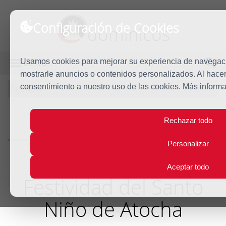
Configuración de Cookies
dominicos
Usamos cookies para mejorar su experiencia de navegación
MENÚ
mostrarle anuncios o contenidos personalizados. Al hacer 
Agenda
consentimiento a nuestro uso de las cookies. Más inform
Rechazar todo
Agenda
Personalizar
Aceptar todo
Festividad del Santo
Niño de Atocha