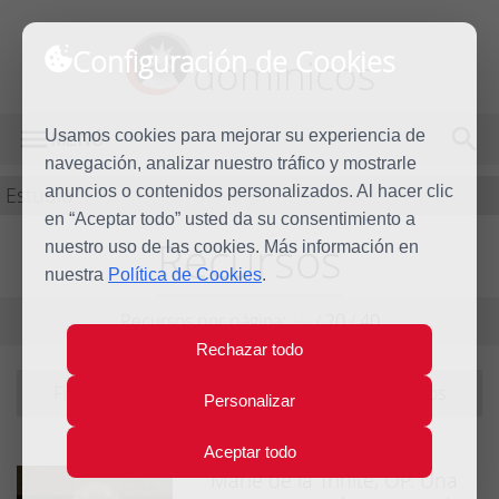
Configuración de Cookies
dominicos
Usamos cookies para mejorar su experiencia de
MENÚ
navegación, analizar nuestro tráfico y mostrarle
Estudio
anuncios o contenidos personalizados. Al hacer clic
en “Aceptar todo” usted da su consentimiento a
Recursos
nuestro uso de las cookies. Más información en
nuestra
Política de Cookies
.
Recursos por página:
10
/
20
/
40
Rechazar todo
Filtrando por tema:
marie-de-la-trinite
|
ver todos
Personalizar
Aceptar todo
Marie de la Trinité, OP. Una