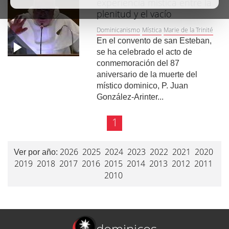
experiencia mística entre la
plenitud y el vacío
Dominicanismo
Mística
Marie de la Trinité
En el convento de san Esteban,
se ha celebrado el acto de
conmemoración del 87
aniversario de la muerte del
místico dominico, P. Juan
González-Arinter...
1
2026
2025
2024
2023
2022
2021
2020
Ver por año:
2019
2018
2017
2016
2015
2014
2013
2012
2011
2010