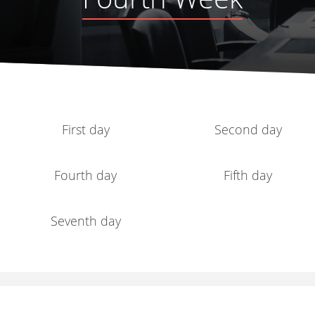
First day
Second day
Fourth day
Fifth day
Seventh day