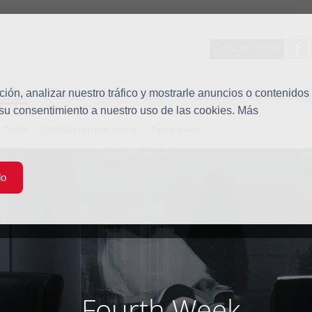
Entorno seguro
tudio
ón, analizar nuestro tráfico y mostrarle anuncios o contenidos
Quiénes somos
Misión
Vocaciones
Familia Dom
 su consentimiento a nuestro uso de las cookies. Más
Online
Spiritual exercises online I
Fourth Week
do
Fourth Week