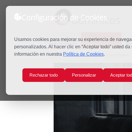
Configuración de Cookies
dominicos
Predicación
Espiritualidad
Es
Usamos cookies para mejorar su experiencia de navegaci
personalizados. Al hacer clic en “Aceptar todo” usted da
información en nuestra
Política de Cookies
.
Inicio
Espiritualidad
Ejercicios espirituales
Rechazar todo
Personalizar
Aceptar to