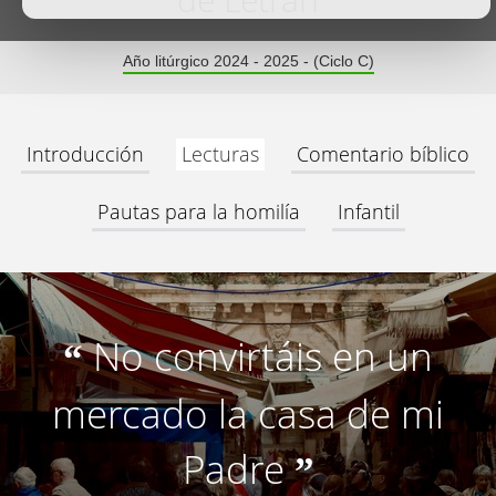
de Letrán
Año litúrgico 2024 - 2025 - (Ciclo C)
Introducción
Lecturas
Comentario bíblico
Pautas para la homilía
Infantil
No convirtáis en un
“
mercado la casa de mi
Padre
”