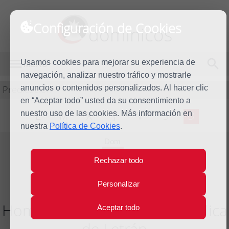
Configuración de Cookies
dominicos
Usamos cookies para mejorar su experiencia de
MENÚ
navegación, analizar nuestro tráfico y mostrarle
Predicación
anuncios o contenidos personalizados. Al hacer clic
en “Aceptar todo” usted da su consentimiento a
nuestro uso de las cookies. Más información en
L
M
X
J
V
S
D
nuestra
Política de Cookies
.
Dom
9
Rechazar todo
Nov
2025
Personalizar
Homilía Dedicación de la Basílica
Aceptar todo