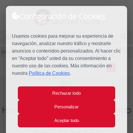
Configuración de Cookies
dominicos
Usamos cookies para mejorar su experiencia de
MENÚ
navegación, analizar nuestro tráfico y mostrarle
Predicación
anuncios o contenidos personalizados. Al hacer clic
en “Aceptar todo” usted da su consentimiento a
nuestro uso de las cookies. Más información en
L
M
X
J
V
S
D
nuestra
Política de Cookies
.
Dom
3
Rechazar todo
Mar
2019
Homilía VIII Domingo del tiempo
Personalizar
ordinario
Aceptar todo
Año litúrgico 2018 - 2019 - (Ciclo C)