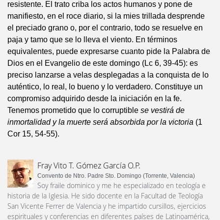
resistente. El trato criba los actos humanos y pone de
manifiesto, en el roce diario, si la mies trillada desprende
el preciado grano o, por el contrario, todo se resuelve en
paja y tamo que se lo lleva el viento. En términos
equivalentes, puede expresarse cuanto pide la Palabra de
Dios en el Evangelio de este domingo (Lc 6, 39-45): es
preciso lanzarse a velas desplegadas a la conquista de lo
auténtico, lo real, lo bueno y lo verdadero. Constituye un
compromiso adquirido desde la iniciación en la fe.
Tenemos prometido que lo corruptible
se vestirá de
inmortalidad y la muerte será absorbida por la victoria
(1
Cor 15, 54-55).
Fray Vito T. Gómez García O.P.
Convento de Ntro. Padre Sto. Domingo (Torrente, Valencia)
Soy fraile dominico y me he especializado en teología e
historia de la Iglesia. He sido docente en la Facultad de Teología
San Vicente Ferrer de Valencia y he impartido cursillos, ejercicios
espirituales y conferencias en diferentes países de Latinoamérica,