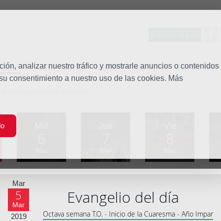
Entorno seguro
tudio
ón, analizar nuestro tráfico y mostrarle anuncios o contenidos
Quiénes somos
Misión
Vocaciones
Familia Dom
 su consentimiento a nuestro uso de las cookies. Más
del Tiempo Ordinario, Año impar
Mié
Jue
Vie
do
6
7
8
Mar
Mar
Mar
Mar
Evangelio del día
5
Mar
Octava semana T.O. - Inicio de la Cuaresma - Año Impar
2019