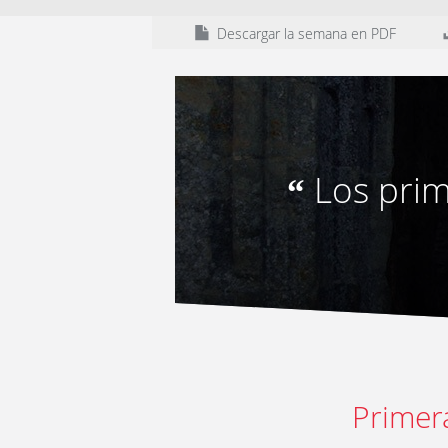
Descargar la semana en PDF
Los prim
“
Primer