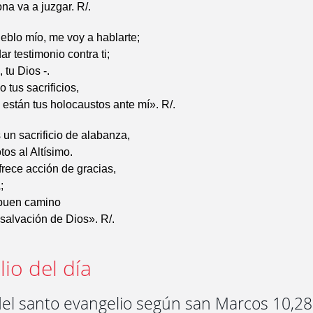
na va a juzgar. R/.
eblo mío, me voy a hablarte;
dar testimonio contra ti;
, tu Dios -.
 tus sacrificios,
están tus holocaustos ante mí». R/.
 un sacrificio de alabanza,
tos al Altísimo.
rece acción de gracias,
;
 buen camino
 salvación de Dios». R/.
io del día
del santo evangelio según san Marcos 10,28