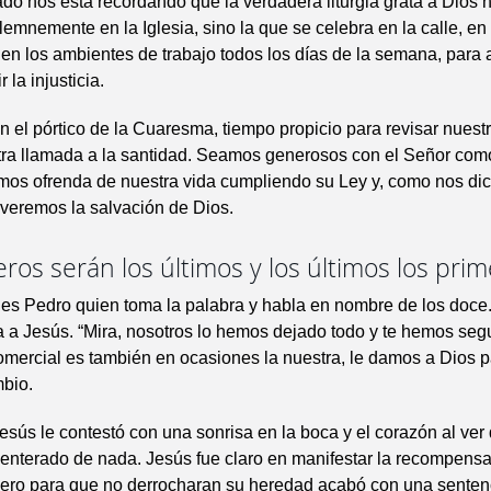
ado nos está recordando que la verdadera liturgia grata a Dios 
lemnemente en la Iglesia, sino la que se celebra en la calle, en
 en los ambientes de trabajo todos los días de la semana, para 
 la injusticia.
 el pórtico de la Cuaresma, tiempo propicio para revisar nuestr
tra llamada a la santidad. Seamos generosos con el Señor como
mos ofrenda de nuestra vida cumpliendo su Ley y, como nos dic
 veremos la salvación de Dios.
ros serán los últimos y los últimos los pri
es Pedro quien toma la palabra y habla en nombre de los doce
a a Jesús. “Mira, nosotros lo hemos dejado todo y te hemos segu
mercial es también en ocasiones la nuestra, le damos a Dios 
mbio.
sús le contestó con una sonrisa en la boca y el corazón al ver
enterado de nada. Jesús fue claro en manifestar la recompensa
pero para que no derrocharan su heredad acabó con una senten