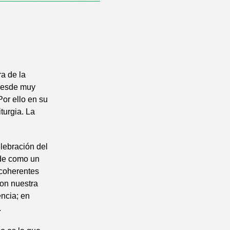
ra de la
 desde muy
Por ello en su
turgia. La
elebración del
nde como un
r coherentes
con nuestra
encia; en
.