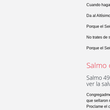
Cuando hagas
Da al Altísim
Porque el Se
No trates de 
Porque el Señ
Salmo 
Salmo 49,
ver la sa
Congregadme 
que sellaron 
Proclame el ci