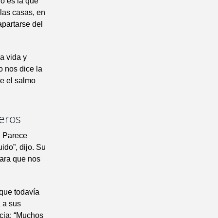
no es la que
 las casas, en
apartarse del
a vida y
 nos dice la
e el salmo
meros
. Parece
ido”, dijo. Su
para que nos
 que todavía
 a sus
cia: “Muchos