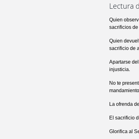
Lectura d
Quien observa
sacrificios d
Quien devuelv
sacrificio de
Apartarse del
injusticia.
No te present
mandamiento
La ofrenda del
El sacrificio 
Glorifica al 