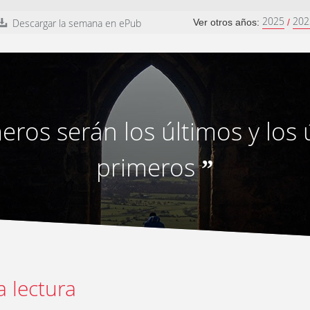
2025
202
Descargar la semana en ePub
Ver otros años:
/
eros serán los últimos y los 
primeros
”
a lectura