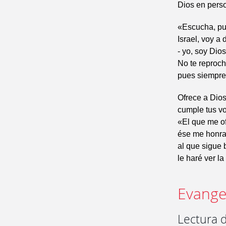
Dios en perso
«Escucha, pu
Israel, voy a 
- yo, soy Dios
No te reprocho
pues siempre 
Ofrece a Dios
cumple tus vo
«El que me of
ése me honra
al que sigue
le haré ver la
Evangel
Lectura 