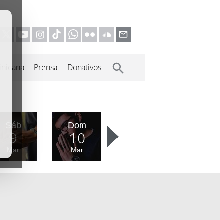
inicana
Prensa
Donativos
Sáb
Dom
9
10
Mar
Mar