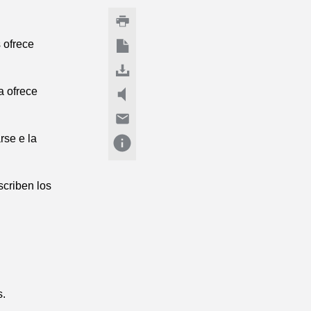
 ofrece
a ofrece
rse e la
scriben los
s.