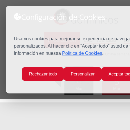
Configuración de Cookies
dominicos
Predicación
Espiritualidad
Es
Usamos cookies para mejorar su experiencia de navegaci
personalizados. Al hacer clic en “Aceptar todo” usted da
información en nuestra
Política de Cookies
.
Inicio
Predicación
Martes de la Octava semana 
Lun
Mar
Rechazar todo
Personalizar
Aceptar to
4
5
Mar
Mar