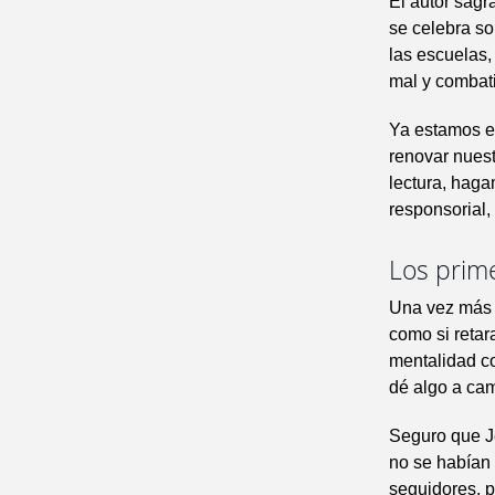
El autor sagr
se celebra so
las escuelas,
mal y combatir
Ya estamos en
renovar nues
lectura, haga
responsorial,
Los prime
Una vez más 
como si retar
mentalidad co
dé algo a ca
Seguro que Je
no se habían 
seguidores, 