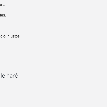
ana.
des.
cio injustos.
 le haré