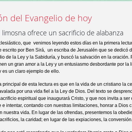
ón del Evangelio de hoy
 limosna ofrece un sacrificio de alabanza
Eclesiástico, que venimos leyendo estos días en la primera lectu
ue escrito por Ben Sirá, un escriba de Jerusalén que se dedicó
io de la Ley y la Sabiduría, y buscó la salvación en la oración. 
en un gran amor a la Ley y un entusiasmo desbordante por la li
y es un claro ejemplo de ello.
principal de esta lectura es que en la vida de un cristiano la c
 avalada por una vida fiel a la Ley de Dios. Del texto se despre
acrificio espiritual que inaugurará Cristo, y que nos invita a se
e e intentar, contando con nuestras limitaciones, honrar a Dios 
n nuestra vida. En lugar de las ofrendas, presentemos la obedi
acrificios, la caridad; en lugar de las expiaciones, la conversión