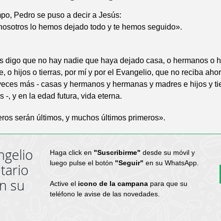
po, Pedro se puso a decir a Jesús:
nosotros lo hemos dejado todo y te hemos seguido».
s digo que no hay nadie que haya dejado casa, o hermanos o 
, o hijos o tierras, por mí y por el Evangelio, que no reciba aho
veces más - casas y hermanos y hermanas y madres e hijos y tie
 -, y en la edad futura, vida eterna.
ros serán últimos, y muchos últimos primeros».
ngelio
Haga click en
"Suscribirme"
desde su móvil y
luego pulse el botón
"Seguir"
en su WhatsApp.
tario
en su
Active el
icono de la campana
para que su
teléfono le avise de las novedades.