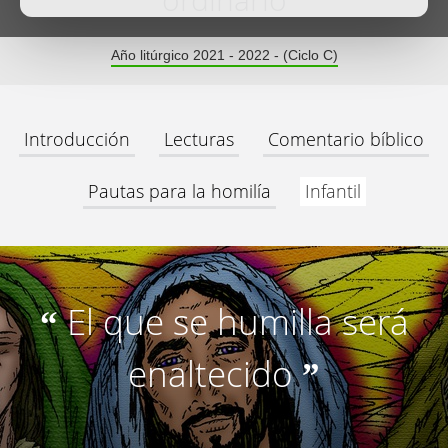
ordinario
Año litúrgico 2021 - 2022 - (Ciclo C)
Introducción
Lecturas
Comentario bíblico
Pautas para la homilía
Infantil
El que se humilla será
“
enaltecido
”