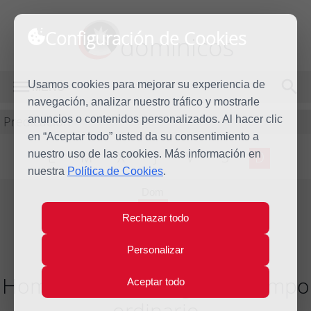
Configuración de Cookies
dominicos
Usamos cookies para mejorar su experiencia de
MENÚ
navegación, analizar nuestro tráfico y mostrarle
Predicación
anuncios o contenidos personalizados. Al hacer clic
en “Aceptar todo” usted da su consentimiento a
nuestro uso de las cookies. Más información en
L
M
X
J
V
S
D
nuestra
Política de Cookies
.
Dom
28
Rechazar todo
Ago
2022
Personalizar
Homilía XXII Domingo del tiempo
Aceptar todo