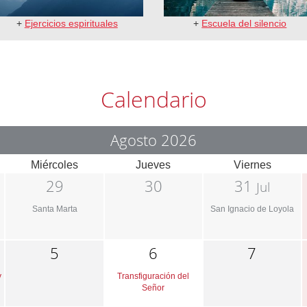
+
Ejercicios espirituales
+
Escuela del silencio
Calendario
Agosto 2026
Miércoles
Jueves
Viernes
29
30
31
Jul
Santa Marta
San Ignacio de Loyola
5
6
7
y
Transfiguración del
Señor