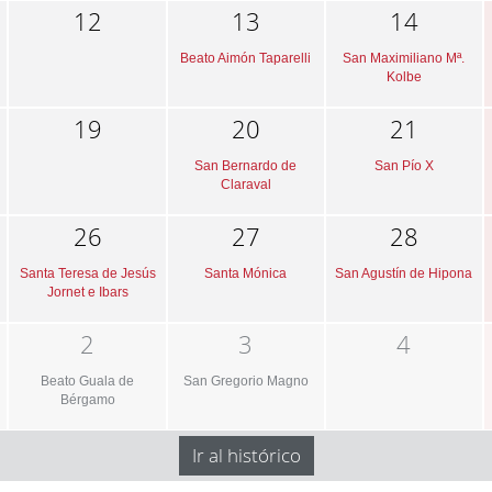
12
13
14
Beato Aimón Taparelli
San Maximiliano Mª.
Kolbe
19
20
21
San Bernardo de
San Pío X
Claraval
26
27
28
Santa Teresa de Jesús
Santa Mónica
San Agustín de Hipona
Jornet e Ibars
2
3
4
Beato Guala de
San Gregorio Magno
Bérgamo
Ir al histórico