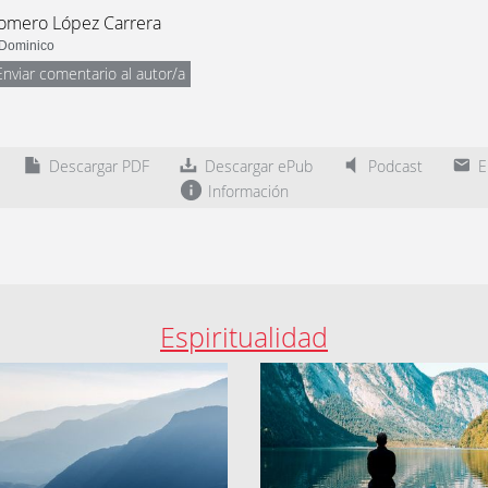
omero López Carrera
 Dominico
Enviar comentario al autor/a
Descargar PDF
Descargar ePub
Podcast
En
Información
Espiritualidad