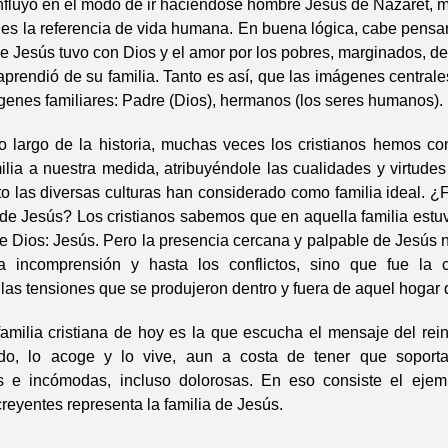
 influyó en el modo de ir haciéndose hombre Jesús de Nazaret,
s es la referencia de vida humana. En buena lógica, cabe pensa
ue Jesús tuvo con Dios y el amor por los pobres, marginados, 
aprendió de su familia. Tanto es así, que las imágenes centrale
enes familiares: Padre (Dios), hermanos (los seres humanos).
de la historia, muchas veces los cristianos hemos con
lia a nuestra medida, atribuyéndole las cualidades y virtudes
 las diversas culturas han considerado como familia ideal. ¿
a de Jesús? Los cristianos sabemos que en aquella familia estu
e Dios: Jesús. Pero la presencia cercana y palpable de Jesús 
a incomprensión y hasta los conflictos, sino que fue la 
y las tensiones que se produjeron dentro y fuera de aquel hogar
cristiana de hoy es la que escucha el mensaje del rein
o, lo acoge y lo vive, aun a costa de tener que soportar
s e incómodas, incluso dolorosas. En eso consiste el eje
creyentes representa la familia de Jesús.