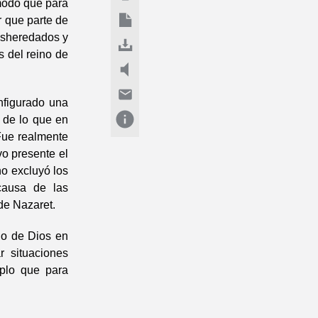
 modo que para
r que parte de
desheredados y
s del reino de
figurado una
 de lo que en
Fue realmente
vo presente el
no excluyó los
causa de las
 de Nazaret.
o de Dios en
 situaciones
mplo que para