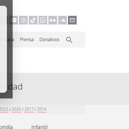
inicana
Prensa
Donativos
avidad
2023
2020
2017
2014
/
/
/
omilía
Infantil