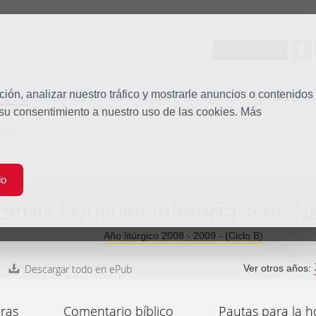
Entorno seguro
tudio
ón, analizar nuestro tráfico y mostrarle anuncios o contenidos
Quiénes somos
Misión
Vocaciones
Familia Dom
 su consentimiento a nuestro uso de las cookies. Más
idad
do
omilía Domingo Infraoctava de N
Año litúrgico 2008 - 2009 - (Ciclo B)
Descargar todo en ePub
Ver otros años:
ras
Comentario bíblico
Pautas para la h