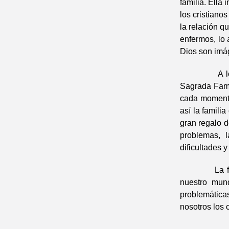
familia. Ella
los cristiano
la relación q
enfermos, lo 
Dios son imág
A lo largo 
Sagrada Fami
cada momento
así la famili
gran regalo d
problemas, l
dificultades 
La familia 
nuestro mund
problemática
nosotros los 