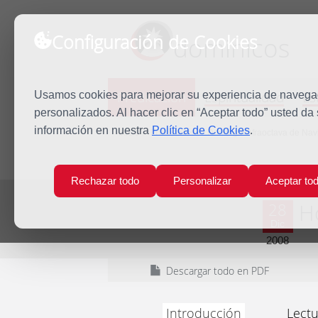
Configuración de Cookies
dominicos
Predicación
Espiritualidad
Es
Usamos cookies para mejorar su experiencia de navegaci
personalizados. Al hacer clic en “Aceptar todo” usted da
información en nuestra
Política de Cookies
.
Inicio
Predicación
Domingo Infraoctava de Nav
Rechazar todo
Personalizar
Aceptar to
Dom
H
28
Dic
2008
Descargar todo en PDF
Introducción
Lectu