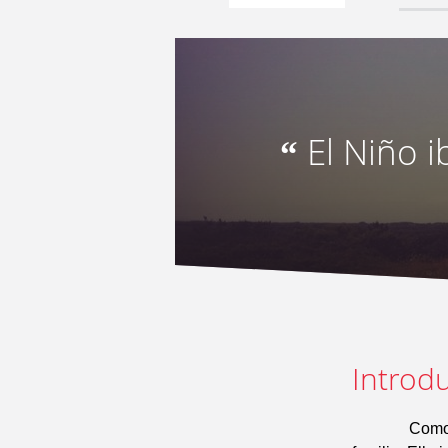
El Niño i
“
Introdu
Como todo s